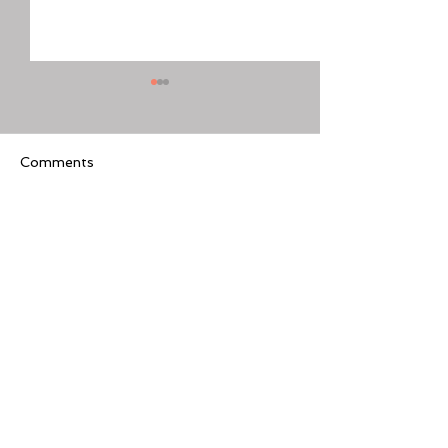
Comments
Write a comment...
[美股隊長] 如何周一至週
【黃金交叉】標普
五24小時交易美股
黃金交叉
Featured Review