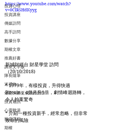
https://www.youtube.com/watch?
投資心理
v=0CIR5HdKyyg
投資講座
傳媒訪問
高手訪問
數據分享
期權文章
推薦好書
新城財經台 財星學堂 訪問
講座文字版
（20/10/2018)
隊長隨筆
送禮物
* 1979年，有樣投資，升得快過
Bitcoin，4個月升5倍，劇情峰迴路轉，
做更快樂更成功的自己
令人拍案驚奇
投資通訊
心靈雞湯
* 介紹一種投資新手，經常忽略，但非常
投資課程
致命的風險
期權