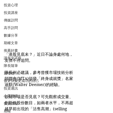
投資心理
投資講座
傳媒訪問
高手訪問
數據分享
期權文章
推薦好書
「港股見底未？」近日不論身處何地，
講座文字版
友儕不停追問。
隊長隨筆
隊長例必建議，參考曾獲市場技術分析
送禮物
師聯會(MTA)頒發「終身成就獎」名家
做更快樂更成功的自己
迪默(Walter Deemer)的經驗。
投資通訊
心靈雞湯
欲知市場是否見底？可先觀察成交量、
創新低股份數目，如兩者水平，不再超
投資課程
越早前出現的「沽售高潮」(selling 
期權