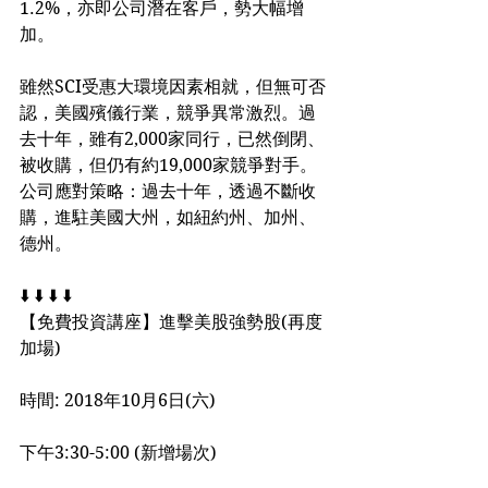
1.2%，亦即公司潛在客戶，勢大幅增
加。
雖然SCI受惠大環境因素相就，但無可否
認，美國殯儀行業，競爭異常激烈。過
去十年，雖有2,000家同行，已然倒閉、
被收購，但仍有約19,000家競爭對手。
公司應對策略：過去十年，透過不斷收
購，進駐美國大州，如紐約州、加州、
德州。
⬇️ ⬇️ ⬇️ ⬇️
【免費投資講座】進擊美股強勢股(再度
加場)
時間: 2018年10月6日(六)
下午3:30-5:00 (新增場次)