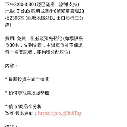
下午2:00-3:30 (經已滿座，謝謝支持)
地點: T club 觀塘成業街6號泓富廣場23
樓2306室 (觀塘地鐵站B1 出口步行三分
鐘)
費用: 免費，但必須預先登記 (每場設座
位30名，先到先得，主辦單位並不保證
每一名登記者，能夠獲分配座位)
內容：
* 最新投資主題全檢閱
* 如何尋找美股強勢股
* 債市/商品全分析
👋👋 報名連結：
https://goo.gl/ki8Tsg
備註：