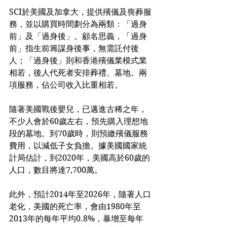
SCI於美國及加拿大，提供殯儀及喪葬服
務，並以購買時間劃分為兩類：「過身
前」及「過身後」。顧名思義，「過身
前」指生前籌謀身後事，無需託付後
人；「過身後」則和香港殯儀業模式業
相若，後人代死者安排葬禮、墓地。兩
項服務，佔公司收入比重相若。
隨著美國戰後嬰兒，已邁進古稀之年，
不少人會於60歲左右，預先購入理想地
段的墓地。到70歲時，則預繳殯儀服務
費用，以減低子女負擔。據美國國家統
計局估計，到2020年，美國高於60歲的
人口，數目將達7,700萬。
此外，預計2014年至2026年，隨著人口
老化，美國的死亡率，會由1980年至
2013年的每年平均0.8%，暴增至每年