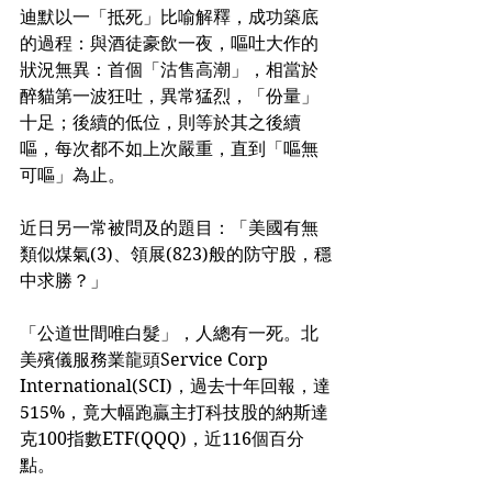
迪默以一「抵死」比喻解釋，成功築底
的過程：與酒徒豪飲一夜，嘔吐大作的
狀況無異：首個「沽售高潮」，相當於
醉貓第一波狂吐，異常猛烈，「份量」
十足；後續的低位，則等於其之後續
嘔，每次都不如上次嚴重，直到「嘔無
可嘔」為止。
近日另一常被問及的題目：「美國有無
類似煤氣(3)、領展(823)般的防守股，穩
中求勝？」
「公道世間唯白髮」，人總有一死。北
美殯儀服務業龍頭Service Corp 
International(SCI)，過去十年回報，達
515%，竟大幅跑贏主打科技股的納斯達
克100指數ETF(QQQ)，近116個百分
點。