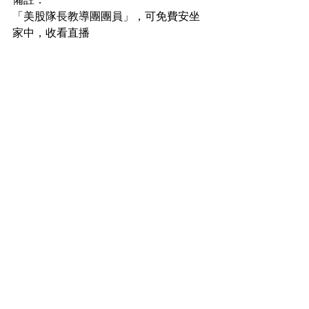
「美股隊長教導團團員」，可免費安坐
家中，收看直播
* 本講座內容，跟8月29日及9月20日講
座相似，敬請留意
* 會場Google 地圖連結：
https://goo.gl/maps/QUbfmgXS1W32
See All
Recent Posts