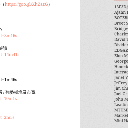
播（
https://goo.gl/XhZazG
）
13F
3D
Ajahn
BOTZ
B
Breet 
Bridge
緩？
Charle
?t=8m16s
David 
Divide
解讀
EDGAR
?t=14m41s
Elon M
George
Homeb
Intera
Janet Y
?t=1m46s
Jeffre
Jim Ch
弱 / 強勢板塊及市寬
Joel Gr
?t=10m1s
John 
Leadin
MTUM
Market
?t=3m5s
Mini H