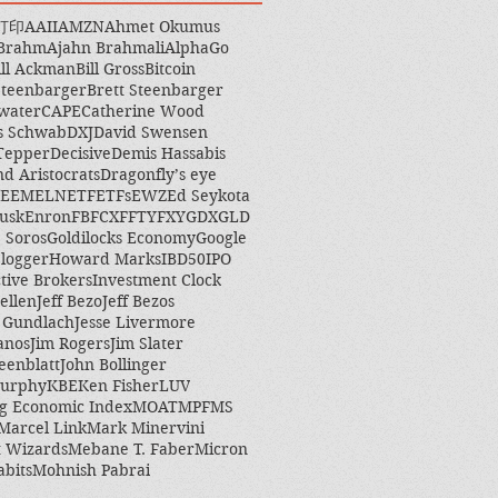
打印
AAII
AMZN
Ahmet Okumus
 Brahm
Ajahn Brahmali
AlphaGo
ill Ackman
Bill Gross
Bitcoin
Steenbarger
Brett Steenbarger
water
CAPE
Catherine Wood
s Schwab
DXJ
David Swensen
Tepper
Decisive
Demis Hassabis
nd Aristocrats
Dragonfly’s eye
EEM
ELN
ETF
ETFs
EWZ
Ed Seykota
usk
Enron
FB
FCX
FFTY
FXY
GDX
GLD
 Soros
Goldilocks Economy
Google
logger
Howard Marks
IBD50
IPO
ctive Brokers
Investment Clock
ellen
Jeff Bezo
Jeff Bezos
y Gundlach
Jesse Livermore
anos
Jim Rogers
Jim Slater
eenblatt
John Bollinger
Murphy
KBE
Ken Fisher
LUV
g Economic Index
MOAT
MPF
MS
Marcel Link
Mark Minervini
 Wizards
Mebane T. Faber
Micron
abits
Mohnish Pabrai