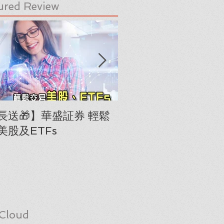
ured Review
長送🎁】華盛証券 輕鬆
下載《美股隊長手冊
美股及ETFs
「板塊輪動圖」(RRG
Cloud