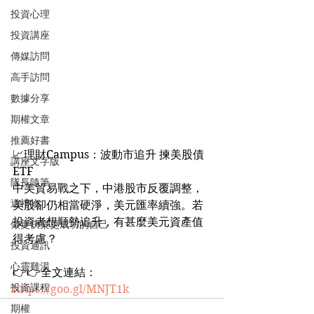
投資心理
投資講座
傳媒訪問
高手訪問
數據分享
期權文章
推薦好書
📈理財Campus：波動市追升 揀美股債
講座文字版
ETF
隊長隨筆
中美貿易戰之下，中港股市反覆調整，
送禮物
美股卻仍相當硬淨，美元匯率續強。若
投資者想順勢追升，有甚麼美元資產值
做更快樂更成功的自己
得考慮？
投資通訊
心靈雞湯
👉👉全文連結：
投資課程
https://goo.gl/MNJT1k
期權