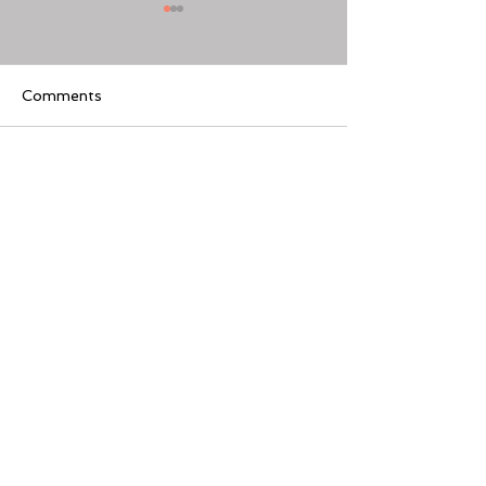
Comments
Write a comment...
[美股隊長] 如何周一至週
【黃金交叉】標普
五24小時交易美股
黃金交叉
Featured Review