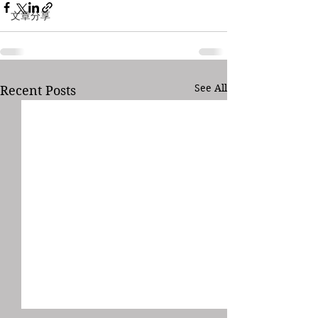
文章分享
See All
Recent Posts