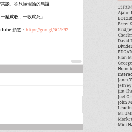
誇其談、卻只懂理論的馬謖
13F
3D
Ajahn
，一亂就收，一收就死」
BOTZ
B
Breet 
Bridge
tube 頻道：
https://goo.gl/5C7F92
Charle
David 
Divide
EDGAR
Elon M
George
Homeb
Intera
Janet Y
Jeffre
Jim Ch
Joel Gr
John 
Leadin
MTUM
Market
Mini H