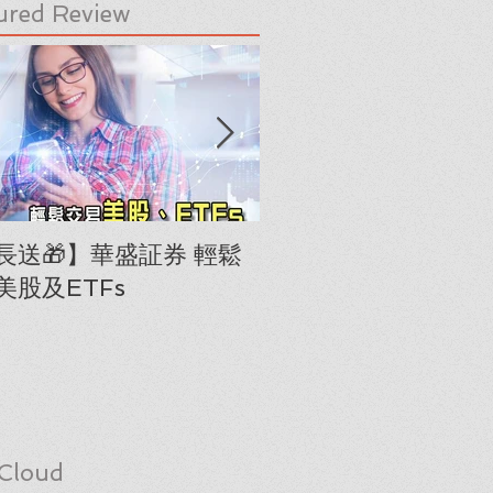
ured Review
長送🎁】華盛証券 輕鬆
下載《美股隊長手冊
美股及ETFs
「板塊輪動圖」(RRG
Cloud