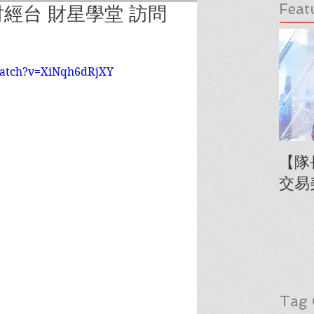
Feat
經台 財星學堂 訪問
watch?v=XiNqh6dRjXY
【隊
交易
Tag 