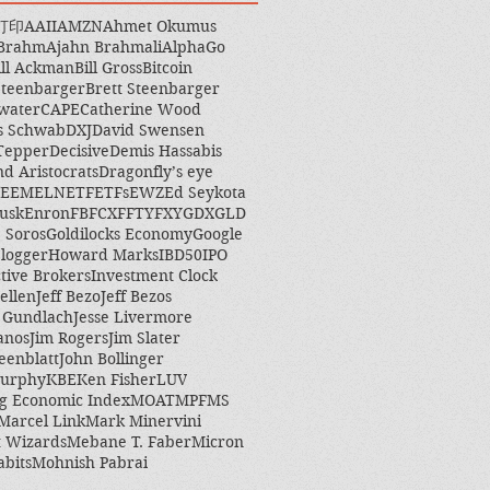
打印
AAII
AMZN
Ahmet Okumus
 Brahm
Ajahn Brahmali
AlphaGo
ill Ackman
Bill Gross
Bitcoin
Steenbarger
Brett Steenbarger
water
CAPE
Catherine Wood
s Schwab
DXJ
David Swensen
Tepper
Decisive
Demis Hassabis
nd Aristocrats
Dragonfly’s eye
EEM
ELN
ETF
ETFs
EWZ
Ed Seykota
usk
Enron
FB
FCX
FFTY
FXY
GDX
GLD
 Soros
Goldilocks Economy
Google
logger
Howard Marks
IBD50
IPO
ctive Brokers
Investment Clock
ellen
Jeff Bezo
Jeff Bezos
y Gundlach
Jesse Livermore
anos
Jim Rogers
Jim Slater
eenblatt
John Bollinger
Murphy
KBE
Ken Fisher
LUV
g Economic Index
MOAT
MPF
MS
Marcel Link
Mark Minervini
 Wizards
Mebane T. Faber
Micron
abits
Mohnish Pabrai