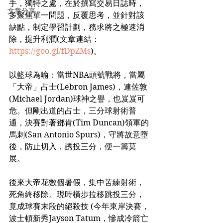
手，獨特之處，在於撰寫交易日誌時，
文章分享
多聚焦單一問題，反覆思考，並針對該
缺點，制定學習計劃，務求將之極速消
除，提升利潤(文章連結：
https://goo.gl/fDpZMs
)。
以籃球為喻：當世NBA頭號戰將，當屬
「大帝」占士(Lebron James)，連佐敦
(Michael Jordan)球神之譽，也岌岌可
危。但剛出道的占士，三分球射術普
通，決賽對著鄧肯(Tim Duncan)領軍的
馬刺(San Antonio Spurs)，守將故意墮
後，防止切入，誘投三分，便一籌莫
展。
後來大帝花數個暑假，集中苦練射術，
死角終移除。現時橫步拉移跳投三分，
竟成球賽末段的絕殺技 (今年東岸決賽，
波士頓新秀Jayson Tatum，慘成冷箭亡