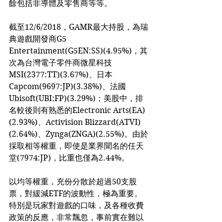
餘包括非導體及零售商等等。
截至12/6/2018，GAMR最大持股，為瑞
典遊戲開發商G5 
Entertainment(G5EN:SS)(4.95%)，其
次為台灣電子零件商微星科技
MSI(2377:TT)(3.67%)、日本
Capcom(9697:JP)(3.38%)、法國
Ubisoft(UBI:FP)(3.29%)；美股中，排
名較後則有熟悉的Electronic Arts(EA)
(2.93%)、Activision Blizzard(ATVI)
(2.64%)、Zynga(ZNGA)(2.55%)。由於
採取相等權重，即使是業界聞名的任天
堂(7974:JP)，比重也僅為2.44%。
以均等權重，充份分散於超過50支股
票，對緩減ETF的波動性，極為重要。
特別是玩家對遊戲的口味，及各種收費
政策的反應，非常飄忽，事前實在難以