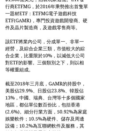
行商ETFMG，於2016年乘勢推出首隻單
一題材ETF：ETFMG電子遊戲科技
ETF(GAMR)，專門投資遊戲開發商、硬
件及晶片製造商，及遊戲零售商等。
該ETF將業內公司，分成單一、非單一
經營，及綜合企業三類，市值較大的綜
合企業，比重限於10%，以減低大公司
對ETF的影響。三個類別之下，則以相
等權重組成。
截至2018年三月底，GAMR的持股中，
美股佔29.9%、日股佔23.8%、韓股佔
13%，中國、瑞典、台灣等十多個國家
地區，都佔單位數百份比，包括香港
(2.6%)。細分行業方面，50.92%為家庭
娛樂軟件；10.5%為硬件、儲存及周邊
設備；10.2%為互聯網軟件及服務，其