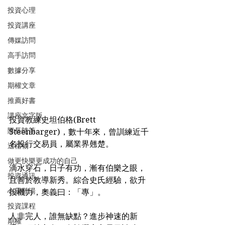
投資心理
投資講座
傳媒訪問
高手訪問
數據分享
期權文章
推薦好書
講座文字版
投資教練史坦伯格(Brett 
隊長隨筆
Steenbarger)，數十年來，曾訓練近千
名投行交易員，屬業界翹楚。
送禮物
做更快樂更成功的自己
滴水穿石，日子有功，漸有伯樂之眼，
投資通訊
且善於教導新秀。綜合史氏經驗，欲升
心靈雞湯
投機力，奧義曰：「專」。
投資課程
人非完人，誰無缺點？進步神速的新
期權