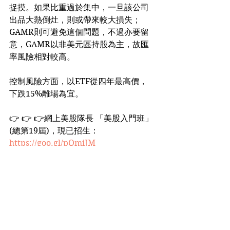
捉摸。如果比重過於集中，一旦該公司
出品大熱倒灶，則或帶來較大損失；
GAMR則可避免這個問題，不過亦要留
意，GAMR以非美元區持股為主，故匯
率風險相對較高。
控制風險方面，以ETF從四年最高價，
下跌15%離場為宜。
👉 👉 👉網上美股隊長 「美股入門班」 
(總第19屆)，現已招生： 
https://goo.gl/pQmiJM
See All
Recent Posts