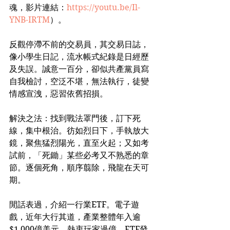
魂，影片連結：
https://youtu.be/Il-
YNB-IRTM
）。
反觀停滯不前的交易員，其交易日誌，
像小學生日記，流水帳式紀錄是日經歷
及失誤。誠意一百分，卻似共產黨員寫
自我檢討，空泛不堪，無法執行，徒變
情感宣洩，惡習依舊招損。
解決之法：找到戰法罩門後，訂下死
線，集中根治。彷如烈日下，手執放大
鏡，聚焦猛烈陽光，直至火起；又如考
試前，「死鋤」某些必考又不熟悉的章
節。逐個死角，順序翦除，飛龍在天可
期。
閒話表過，介紹一行業ETF。電子遊
戲，近年大行其道，產業整體年入逾
$1,000億美元，熱衷玩家過億。ETF發