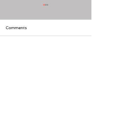
Comments
Write a comment...
[美股隊長] 如何周一至週
【黃金交叉】標普
五24小時交易美股
黃金交叉
Featured Review