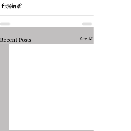
文章分享
See All
Recent Posts