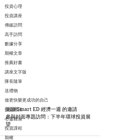
投資心理
投資講座
傳媒訪問
高手訪問
數據分享
期權文章
推薦好書
講座文字版
隊長隨筆
送禮物
做更快樂更成功的自己
謝謝 Smart ED 經濟一週 的邀請
投資通訊
參與封面專題訪問：下半年環球投資展
心靈雞湯
望
投資課程
期權