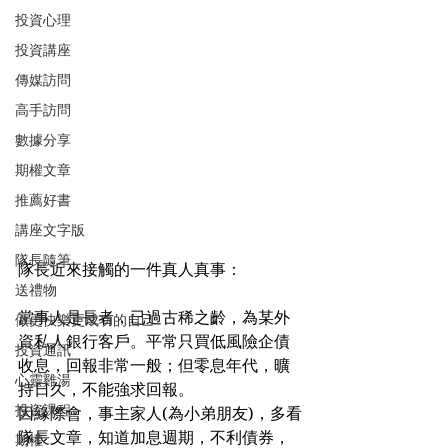
投資心理
投資講座
傳媒訪問
高手訪問
數據分享
期權文章
推薦好書
講座文字版
隊長隨筆
隊長近來接觸的一件真人真事：
送禮物
當事人是長者，已過古稀之齡，為某外
做更快樂更成功的自己
資私人銀行客戶。平常只買低風險企債
投資通訊
收息，回報非常一般；但零息年代，曠
心靈雞湯
持日久，不能強求回報。
投資課程
因緣際會，事主家人(為小弟朋友)，多看
隊長文章，知道加息週期，不利債券，
期權