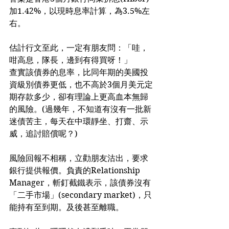
加1.42%，以現時息率計算，為3.5%左
右。
估計行文至此，一定有朋友問：「哇，
咁高息，隊長，邊到有得買呀！」
查實該債券的息率，比同年期的美國投
資級別債券更低，也不高於3個月美元定
期存款多少，卻有理論上更高血本無歸
的風險。(過幾年，不知道有沒有一批新
迷債苦主，每天在中環靜坐、打齋、示
威，追討賠償呢？)
風險回報不相稱，立勸朋友沽出，要求
銀行提供報價。負責的Relationship 
Manager，斬釘截鐵表示，該債券沒有
「二手市場」(secondary market)，只
能持有至到期。及後甚至離職。