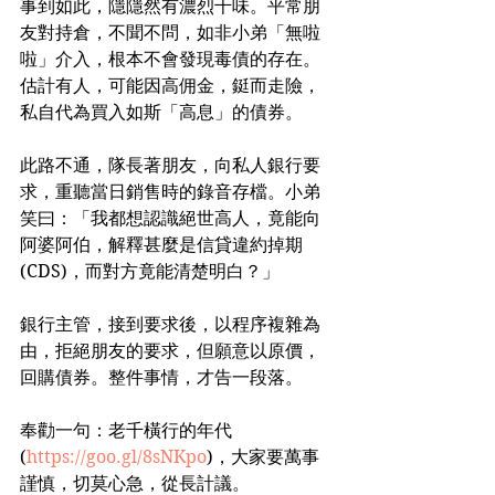
事到如此，隱隱然有濃烈千味。平常朋
友對持倉，不聞不問，如非小弟「無啦
啦」介入，根本不會發現毒債的存在。
估計有人，可能因高佣金，鋌而走險，
私自代為買入如斯「高息」的債券。
此路不通，隊長著朋友，向私人銀行要
求，重聽當日銷售時的錄音存檔。小弟
笑曰：「我都想認識絕世高人，竟能向
阿婆阿伯，解釋甚麼是信貸違約掉期
(CDS)，而對方竟能清楚明白？」
銀行主管，接到要求後，以程序複雜為
由，拒絕朋友的要求，但願意以原價，
回購債券。整件事情，才告一段落。
奉勸一句：老千橫行的年代
(
https://goo.gl/8sNKpo
)，大家要萬事
謹慎，切莫心急，從長計議。