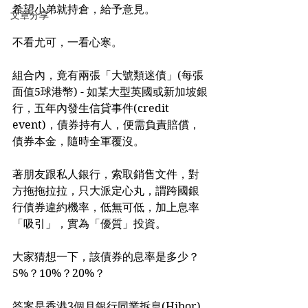
希望小弟就持倉，給予意見。
文章分享
不看尤可，一看心寒。
組合內，竟有兩張「大號類迷債」(每張
面值5球港幣) - 如某大型英國或新加坡銀
行，五年內發生信貸事件(credit 
event)，債券持有人，便需負責賠償，
債券本金，隨時全軍覆沒。
著朋友跟私人銀行，索取銷售文件，對
方拖拖拉拉，只大派定心丸，謂跨國銀
行債券違約機率，低無可低，加上息率
「吸引」，實為「優質」投資。
大家猜想一下，該債券的息率是多少？
5%？10%？20%？
答案是香港3個月銀行同業拆息(Hibor) 