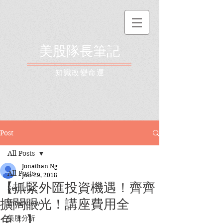
美股隊長筆記
​知識改變命運
Post
All Posts
Jonathan Ng
All Posts
Jun 29, 2018
【抓緊外匯投資機遇！齊齊
Seminar
擴闊眼光！講座費用全
Interview
免！】
美股分析