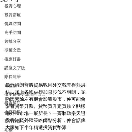
投資心理
投資講座
傳媒訪問
高手訪問
數據分享
期權文章
推薦好書
講座文字版
隊長隨筆
最近特朗普將貿易戰同外交戰鬧得熱烘
送禮物
烘，加上各國央行加息步伐不明朗，呢
做更快樂更成功的自己
啲因素除左有機會影響股市，仲可能會
投資通訊
影響貨幣升跌。貨幣買升定買跌？點樣
心靈雞湯
喺外匯市場一展所長？一齊聽聽樂天證
券香港嘅外匯策略師點分析，仲會話俾
投資課程
大家知下半年精選投資貨幣添！
期權