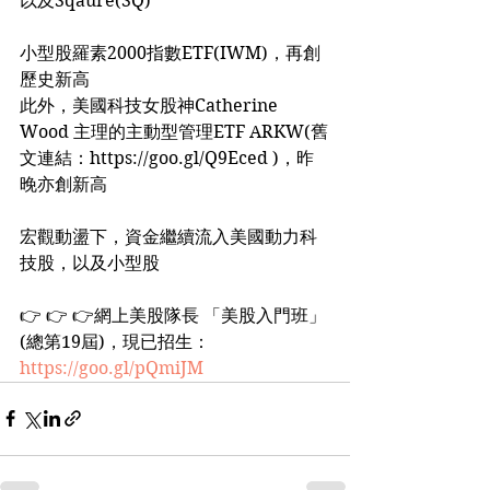
以及Sqaure(SQ)
小型股羅素2000指數ETF(IWM)，再創
歷史新高
此外，美國科技女股神Catherine 
Wood 主理的主動型管理ETF ARKW(舊
文連結：https://goo.gl/Q9Eced )，昨
晚亦創新高
宏觀動盪下，資金繼續流入美國動力科
技股，以及小型股
👉 👉 👉網上美股隊長 「美股入門班」 
(總第19屆)，現已招生： 
https://goo.gl/pQmiJM