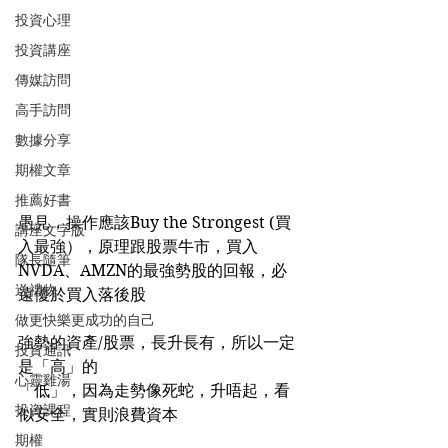
投資心理
投資講座
傳媒訪問
高手訪問
數據分享
期權文章
推薦好書
愚見，操作應該Buy the Strongest (買
講座文字版
入最強），原理跟股票牛市，買入
隊長隨筆
NVDA、AMZN的最強勢股的回報，必
送禮物
遠優於買入落後股
做更快樂更成功的自己
強勢的資產/股票，長升長有，所以一定
投資通訊
是「高」的
心靈雞湯
「低」，因為走勢像死蛇，升唔起，看
投資課程
似安全，實則浪費資本
期權