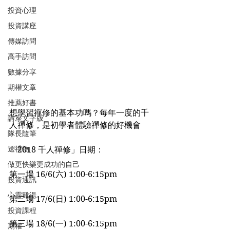
投資心理
投資講座
傳媒訪問
高手訪問
數據分享
期權文章
推薦好書
想學習禪修的基本功嗎？每年一度的千
講座文字版
人禪修，是初學者體驗禪修的好機會
隊長隨筆
送禮物
「2018 千人禪修」日期：
做更快樂更成功的自己
第一場 16/6(六) 1:00-6:15pm
投資通訊
心靈雞湯
第二場 17/6(日) 1:00-6:15pm
投資課程
第三場 18/6(一) 1:00-6:15pm
期權