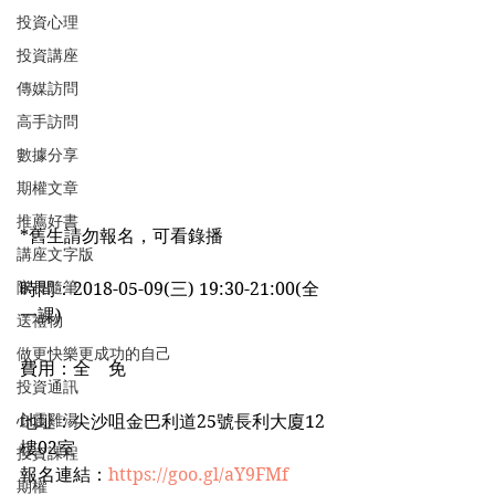
投資心理
投資講座
傳媒訪問
高手訪問
數據分享
期權文章
推薦好書
*舊生請勿報名，可看錄播
講座文字版
隊長隨筆
時間：2018-05-09(三) 19:30-21:00(全
一課)
送禮物
做更快樂更成功的自己
費用：全　免
投資通訊
心靈雞湯
地址：尖沙咀金巴利道25號長利大廈12
樓02室
投資課程
報名連結：
https://goo.gl/aY9FMf
期權