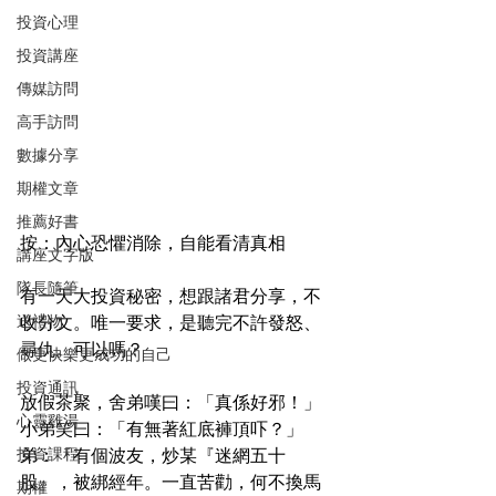
投資心理
投資講座
傳媒訪問
高手訪問
數據分享
期權文章
推薦好書
按：內心恐懼消除，自能看清真相
講座文字版
隊長隨筆
有一天大投資秘密，想跟諸君分享，不
送禮物
收分文。唯一要求，是聽完不許發怒、
尋仇。可以嗎？
做更快樂更成功的自己
投資通訊
放假茶聚，舍弟嘆曰：「真係好邪！」
心靈雞湯
小弟笑曰：「有無著紅底褲頂吓？」
投資課程
弟：「有個波友，炒某『迷網五十
股』，被綁經年。一直苦勸，何不換馬
期權