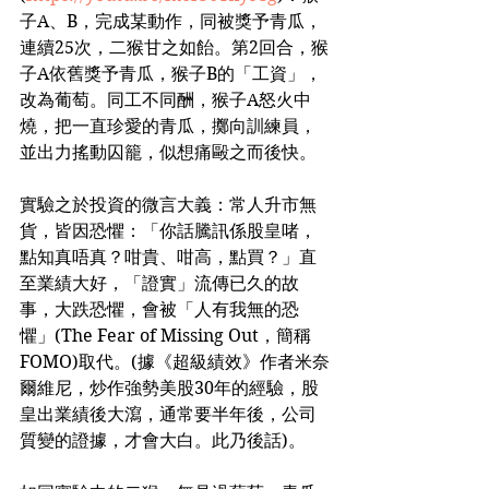
子A、B，完成某動作，同被獎予青瓜，
連續25次，二猴甘之如飴。第2回合，猴
子A依舊獎予青瓜，猴子B的「工資」，
改為葡萄。同工不同酬，猴子A怒火中
燒，把一直珍愛的青瓜，擲向訓練員，
並出力搖動囚籠，似想痛毆之而後快。
實驗之於投資的微言大義：常人升市無
貨，皆因恐懼：「你話騰訊係股皇啫，
點知真唔真？咁貴、咁高，點買？」直
至業績大好，「證實」流傳已久的故
事，大跌恐懼，會被「人有我無的恐
懼」(The Fear of Missing Out，簡稱
FOMO)取代。(據《超級績效》作者米奈
爾維尼，炒作強勢美股30年的經驗，股
皇出業績後大瀉，通常要半年後，公司
質變的證據，才會大白。此乃後話)。