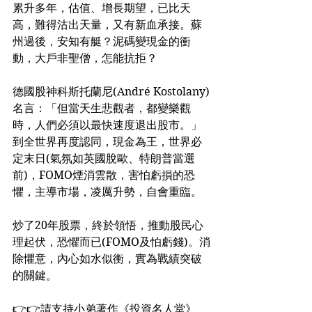
累升多年，估值、增長期望，已比天
高，難得沽出天量，又有新血承接。蘇
州過後，安知有艇？泥碼變現金的衝
動，大戶非聖僧，怎能抗拒？
德國股神科斯托蘭尼(André Kostolany)
名言：「但當天生悲觀者，都變樂觀
時，人們必須以最快速度退出股市。」
到全世界再度認同，現金為王，世界必
定末日(氣氛如英國脫歐、特朗普當選
前)，FOMO煙消雲散，害怕虧損的恐
懼，主導市場，凌厲升勢，自會重臨。
炒了20年股票，終於領悟，推動股民心
理起伏，恐懼而已(FOMO及怕虧錢)。消
除懼意，內心如水似衡，實為戰績突破
的關鍵。
👉👉請支持小弟著作《投資名人堂》