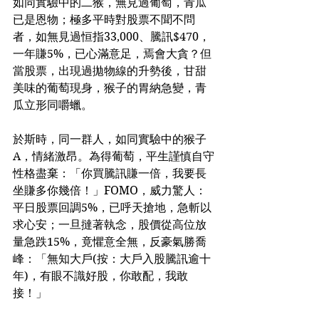
如同實驗中的二猴，無見過葡萄，青瓜
已是恩物；極多平時對股票不聞不問
者，如無見過恒指33,000、騰訊$470，
一年賺5%，已心滿意足，焉會大貪？但
當股票，出現過拋物線的升勢後，甘甜
美味的葡萄現身，猴子的胃納急變，青
瓜立形同嚼蠟。
於斯時，同一群人，如同實驗中的猴子
A，情緒激昂。為得葡萄，平生謹慎自守
性格盡棄：「你買騰訊賺一倍，我要長
坐賺多你幾倍！」FOMO，威力驚人：
平日股票回調5%，已呼天搶地，急斬以
求心安；一旦撻著執念，股價從高位放
量急跌15%，竟懼意全無，反豪氣勝喬
峰：「無知大戶(按：大戶入股騰訊逾十
年)，有眼不識好股，你敢配，我敢
接！」