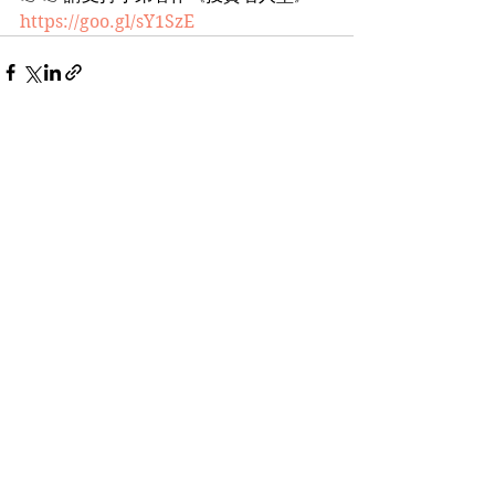
https://goo.gl/sY1SzE
See All
Recent Posts