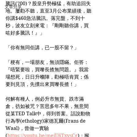
騰訊(700)？股皇升勢極猛，有助追回失
文章分享
地。屢勸不聽，直至3月公布業績後，聽
你講$460急沽騰訊。落完盤，不到十
秒，波友立刻來電：『剛剛聽你講，買
咗好多騰訊！』」
「你有無同佢講，已一股不留？」
「梗有，一場朋友，無須隱瞞。佢答：
『唔緊要啦，買嚟長揸無問題。』我當
場想死，日日升嗰陣，勸極唔肯買；係
要到見頂，先撲出來買嚟長揸！」
何解有種人，例必升市無貨、跌市滿
倉，彷如被咒？苦思多年不果，無意間
從某TED Talk中，得到答案。話說動物
行為學(ethology)家德瓦爾(Frans de 
Waal)，曾做一實驗
(
https://youtu.be/meiU6TxysCg
)：猴