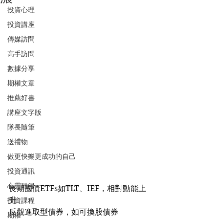
投資心理
投資講座
傳媒訪問
高手訪問
數據分享
期權文章
推薦好書
講座文字版
隊長隨筆
送禮物
做更快樂更成功的自己
投資通訊
心靈雞湯
長期國債ETFs如TLT、IEF，相對動能上
升
投資課程
反觀進取型債券，如可換股債券
期權