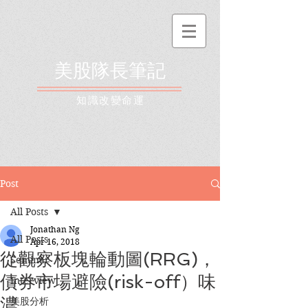
美股隊長筆記
​知識改變命運
Post
All Posts
Jonathan Ng
All Posts
Apr 16, 2018
從觀察板塊輪動圖(RRG)，
Seminar
債券市場避險(risk-off）味
Interview
濃
美股分析