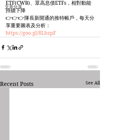
ETF(CWB)、眾高息債ETFs，相對動能
文章分享
持續下降
👉👉👉隊長新開通的推特帳戶，每天分
享重要圖表及分析：
https://goo.gl/8LbzpF
See All
Recent Posts