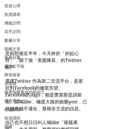
投資心理
投資講座
傳媒訪問
高手訪問
數據分享
期權文章
思前想後近半年，今天終於「的起心
推薦好書
肝」，開了個「美股隊長」的Twitter 
講座文字版
帳戶
隊長隨筆
選擇Twitter 作為第二交流平台，是基
送禮物
於對Facebook的徹底失望。
做更快樂更成功的自己
Facebook的Algo，都是獎賞那是請留
投資通訊
名、請鳩like、極度大路的娛樂post，已
經越來越不適合，發佈非主流的訊息。
心靈雞湯
投資課程
自己也不想日日叫人鳩like「呢樣果
期權