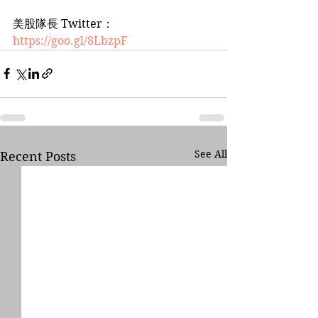
美股隊長 Twitter：
https://goo.gl/8LbzpF
See All
Recent Posts