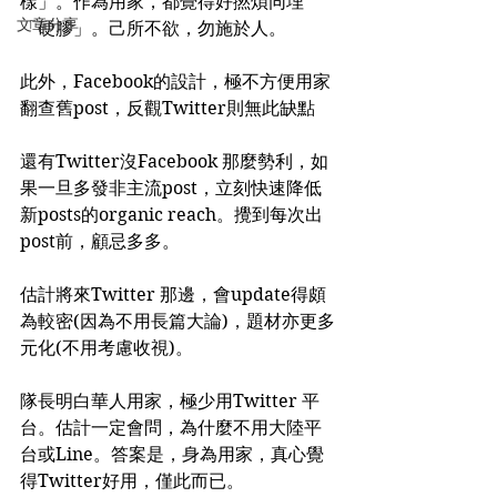
樣」。作為用家，都覺得好撚煩同埋
文章分享
「硬膠」。己所不欲，勿施於人。
此外，Facebook的設計，極不方便用家
翻查舊post，反觀Twitter則無此缺點
還有Twitter沒Facebook 那麼勢利，如
果一旦多發非主流post，立刻快速降低
新posts的organic reach。攪到每次出
post前，顧忌多多。
估計將來Twitter 那邊，會update得頗
為較密(因為不用長篇大論)，題材亦更多
元化(不用考慮收視)。
隊長明白華人用家，極少用Twitter 平
台。估計一定會問，為什麼不用大陸平
台或Line。答案是，身為用家，真心覺
得Twitter好用，僅此而已。