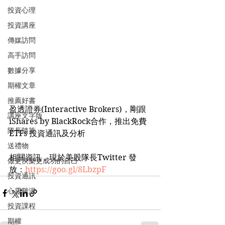
投資心理
投資講座
傳媒訪問
高手訪問
數據分享
期權文章
推薦好書
盈透證券(Interactive Brokers)，剛跟 
講座文字版
iShares by BlackRock合作，推出免費
隊長隨筆
ETFs 投資通訊及分析
送禮物
相關資訊，現於美股隊長Twitter 發
做更快樂更成功的自己
放：
https://goo.gl/8LbzpF
投資通訊
心靈雞湯
投資課程
期權