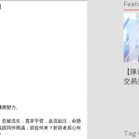
Feat
力
【隊
交易
機應變力。
，忽被流矢，貫穿手臂，血流如注，命懸
或跟同伴商議，箭從何來？射箭者居心何
Tag 
？