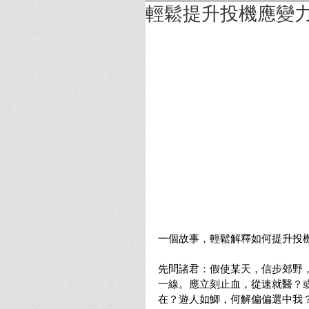
輕鬆提升投機應變
一個故事，輕鬆解釋如何提升投
先問諸君：假使某天，信步郊野
一線。應立刻止血，從速就醫？
在？遊人如鯽，何解偏偏選中我