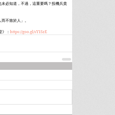
也未必知道，不過，這重要嗎？投機兵貴
人而不致於人」。
人堂》：
https://goo.gl/sY1SzE