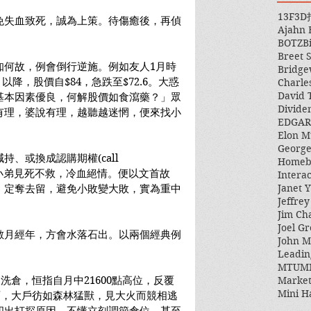
13F
3D
免失血致死，誠為上策。待傷癒後，再偵
Ajahn
。
BOTZ
B
Breet 
知何故，例會倒行逆施。例如友人1月時
Bridge
月以降，股價自$84，急跌至$72.6。大惑
Charle
David 
基本因素優良，何解股價如食瀉藥？」眾
Divide
有理，婆說有理，越聽越迷惘，便來找小
EDGAR
Elon M
George
、或換成認購期權(call 
Homeb
，怨小弟見死不救，冷血絕情。便以文首故
Intera
Janet Y
，定奪去留，避免小敗變大敗，實為重中
Jeffre
Jim Ch
Joel Gr
數月經年，方會水落石出。以兩個經典例
John 
Leadin
MTUM
Market
被洗倉，恒指自月中21600點高位，反覆
Mini H
如雨，大戶彷如森林猛獸，見大火而競相逃