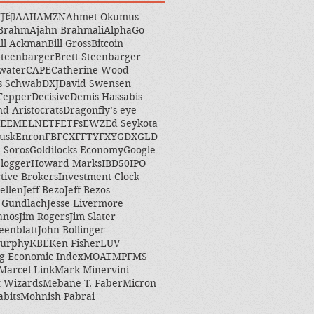
打印
AAII
AMZN
Ahmet Okumus
 Brahm
Ajahn Brahmali
AlphaGo
ill Ackman
Bill Gross
Bitcoin
Steenbarger
Brett Steenbarger
water
CAPE
Catherine Wood
s Schwab
DXJ
David Swensen
Tepper
Decisive
Demis Hassabis
nd Aristocrats
Dragonfly’s eye
EEM
ELN
ETF
ETFs
EWZ
Ed Seykota
usk
Enron
FB
FCX
FFTY
FXY
GDX
GLD
 Soros
Goldilocks Economy
Google
logger
Howard Marks
IBD50
IPO
ctive Brokers
Investment Clock
ellen
Jeff Bezo
Jeff Bezos
y Gundlach
Jesse Livermore
anos
Jim Rogers
Jim Slater
eenblatt
John Bollinger
Murphy
KBE
Ken Fisher
LUV
g Economic Index
MOAT
MPF
MS
Marcel Link
Mark Minervini
 Wizards
Mebane T. Faber
Micron
abits
Mohnish Pabrai