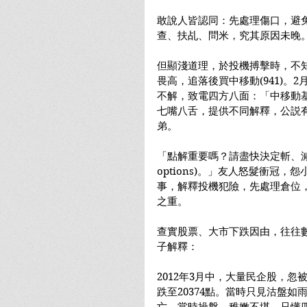
敢說人皆認同：先處理傷口，避
查、扶乩、問米，究其原因未晚
但顯淺道理，於投機搏擊時，不
畏高，追落後買中移動(941)。2
不解，致電四方八面：「中移動
七嘴八舌，提供不同解釋，公説
弟。
「點解重要嗎？請盡快決定斬、減持
options)。」友人怒髮衝冠
事，解釋投機犯險，先處理倉位
之重。
查實股票、大市下跌因由，往往
子解釋：
2012年3月中，大量民企股，忽
跌至20374點。當時只見沽盤