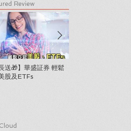
ured Review
長送🎁】華盛証券 輕鬆
下載《美股隊長手冊
美股及ETFs
「板塊輪動圖」(RRG
Cloud