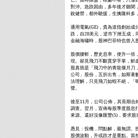
亡。當時操盤，稚嫩不堪，只懂
對沖。急跌因由，多年後才聽聞
銳健營，都外馳援，生擒隆科多
通用電氣(GE)，貴為道指創始成
跌，自28美元，逆市下挫五成，
金融海嘯時，股神巴菲特也曾入
股價腰斬，歷史息率，便升一倍
現。卻見飛刀不斷貫穿手掌，鮮
股真箇是「飛刀中的青龍偃月刀
公司」股份，五折出售，如斯著
法理解，只見飛刀如蝗不絕，「呃
聲。
後至11月，公司公佈，其長期合
調查。翌月，宣佈每股季度股息
來源。還好沒像匯豐(5)，要求
愚見：投機，問點解，最無謂。
股價波動，升或跌才是重點。當