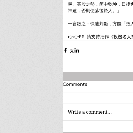
釋。某股走勢，箇中乾坤，日後
神速，否則便落後於人。」
一言敝之：快速判斷，方能「致
👉👉P.S. 請支持拙作《投機名
Comments
Write a comment...