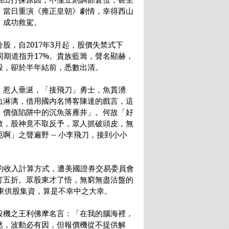
四出打探原因，不懂立刻調節倉位，甚至
，當日重演《雍正皇朝》劇情，幸得西山
，成功救駕。
分股，自2017年3月起，股價失禁式下
同期道指升17%。貴族藍籌，聲名顯赫，
股，卻於半年結前，悉數出清。
，惹人垂涎，「接飛刀」勇士，魚貫湧
血淋漓，借用國內名博客陳達的戲言，這
，價值陷阱中的沉魚落雁井」。何故「好
數，股神竟不取反予，眾人抓破頭皮，無
啊」之聲遍野 -- 小李飛刀，接到小小
約收入計算方式，遭美國證券交易委員會
打五折。眾股東才了悟，無窮無盡沽盤的
股東供股集資，算是不幸中之大幸。
投機之王利佛摩名言：「在我的腦海裡，
然，波動必有因，但報價機從不提供解