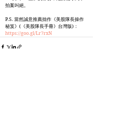
拍案叫絕。
P.S. 當然誠意推薦拙作《美股隊長操作
秘笈》(《美股隊長手冊》台灣版)：
https://goo.gl/Lr7rxN
See All
Recent Posts