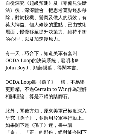
自從深究《超級預測》及《零偏見決斷
法》後，深深體會，把思考盲點逐步移
除，對於投機、營商及做人的績效，有
莫大禆益。個人修煉的重點，已由技術
層面，慢慢移至提升決策力、維持平衡
的心理，以及加速復原力。
有一天，巧合下，知道美軍有套叫
OODA Loop的決策系統，發明者叫
John Boyd，順藤摸瓜，得閱本書。
OODA Loop跟《孫子》一樣，不易學，
更難精。不過Certain to Win作為理解
相關理論，算是不錯的踏腳石。
此外，閱後方知，原來美軍已極度深入
研究《孫子》，並應用於軍事行動上。
如果閣下是《孫子》迷，書中講
「奇」、「正」的部份，絕對能令閣下