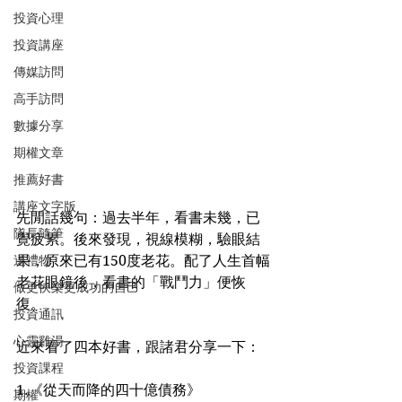
投資心理
投資講座
傳媒訪問
高手訪問
數據分享
期權文章
推薦好書
講座文字版
先閒話幾句：過去半年，看書未幾，已
隊長隨筆
覺疲累。後來發現，視線模糊，驗眼結
送禮物
果，原來已有150度老花。配了人生首幅
老花眼鏡後，看書的「戰鬥力」便恢
做更快樂更成功的自己
復。
投資通訊
心靈雞湯
近來看了四本好書，跟諸君分享一下：
投資課程
1.《從天而降的四十億債務》
期權