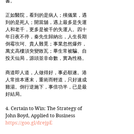
書。
正如醫院，看到的是病人；殯儀業，遇
到的是死人；開當舖，遇上最多是失運
人和老千，更多是被千的失運人。四十
年日夜不停，秦先生歸納出，人生長期
倒霉坎坷、貴人難覓；事業忽然爆炸，
萬丈高樓須臾變敗瓦；畢生常被騙、自
投天仙局，源頭並非命數，實為性格。
商道即人道，人做得好，事必順遂。港
人常捨本逐末，重術而輕道，只好速成
雞湯。倒行逆施下，事倍功半，已是最
好結局。
4. Certain to Win: The Strategy of 
John Boyd, Applied to Business
https://goo.gl/drejpE