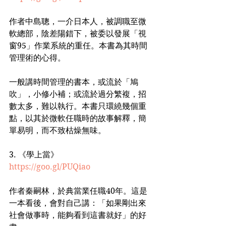
作者中島聰，一介日本人，被調職至微
軟總部，陰差陽錯下，被委以發展「視
窗95」作業系統的重任。本書為其時間
管理術的心得。
一般講時間管理的書本，或流於「鳩
吹」，小修小補；或流於過分繁複，招
數太多，難以執行。本書只環繞幾個重
點，以其於微軟任職時的故事解釋，簡
單易明，而不致枯燥無味。
3. 《學上當》
https://goo.gl/PUQiao
作者秦嗣林，於典當業任職40年。這是
一本看後，會對自己講：「如果剛出來
社會做事時，能夠看到這書就好」的好