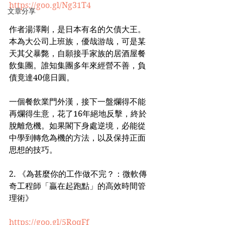
https://goo.gl/Ng31T4
文章分享
作者湯澤剛，是日本有名的欠債大王。
本為大公司上班族，優哉游哉，可是某
天其父暴斃，自願接手家族的居酒屋餐
飲集團。誰知集團多年來經營不善，負
債竟達40億日圓。
一個餐飲業門外漢，接下一盤爛得不能
再爛得生意，花了16年絕地反擊，終於
脫離危機。如果閣下身處逆境，必能從
中學到轉危為機的方法，以及保持正面
思想的技巧。
2. 《為甚麼你的工作做不完？：微軟傳
奇工程師「贏在起跑點」的高效時間管
理術》
https://goo.gl/5RoqFf