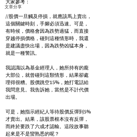
大家參考：
文章分享
//股價一旦觸及停損，就應該馬上賣出，
這個關鍵時刻，手腳必須迅速。可是，
有時候，價格會因為跌勢過猛，而直接
穿越停損價格，碰到這種情形時，我還
是建議盡快出場，因為跌勢凶猛本身，
就是一種警訊。
我認識以為基金經理人，她所持有的龐
大部位，就曾碰到這類情形，結果卻處
理得很糟。股價跳空15%，她打電話給
我問意見。我吿訴她，當然是不計代價
出場。
可是，她指示經紀人等待股價反彈到5%
才賣出。結果，該股票根本沒有反彈，
而終於要跌了六成才認輸。這段故事聽
起來是不是蠻熟悉的呢？