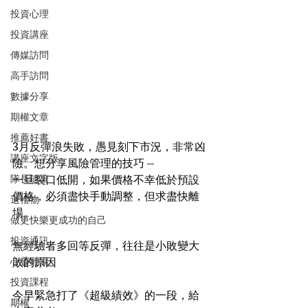
投資心理
投資講座
傳媒訪問
高手訪問
數據分享
期權文章
推薦好書
3月反彈浪失敗，愚見刻下市況，非常凶
講座文字版
險。想分享風險管理的技巧 --
隊長隨筆
一旦裂口低開，如果價格不幸低於預設
價格，必須盡快手動調整，但求盡快離
送禮物
場。
做更快樂更成功的自己
投資通訊
無經驗者多回等反彈，往往是小敗變大
心靈雞湯
敗的原因
投資課程
今早緊急打了《超級績效》的一段，給
期權