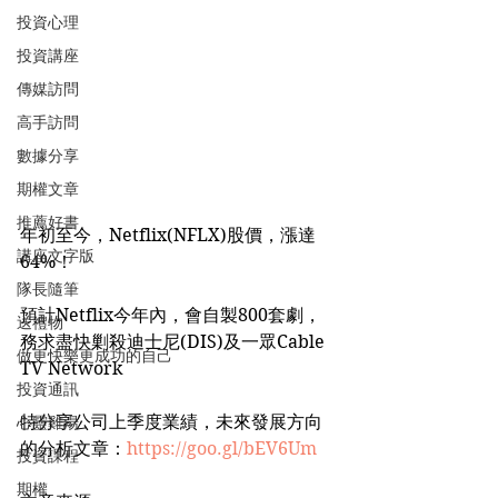
投資心理
投資講座
傳媒訪問
高手訪問
數據分享
期權文章
推薦好書
年初至今，Netflix(NFLX)股價，漲達
講座文字版
64%！
隊長隨筆
預計Netflix今年內，會自製800套劇，
送禮物
務求盡快剿殺迪士尼(DIS)及一眾Cable 
做更快樂更成功的自己
TV Network
投資通訊
特分享公司上季度業績，未來發展方向
心靈雞湯
的分析文章：
https://goo.gl/bEV6Um
投資課程
期權