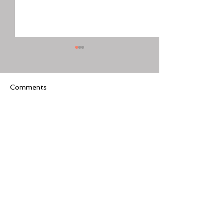
Comments
Write a comment...
[美股隊長] 如何周一至週
【黃金交叉】標普
五24小時交易美股
黃金交叉
Featured Review