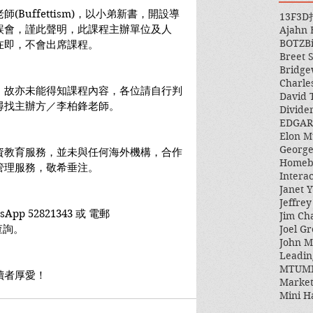
Buffettism)，以小弟新書，開設導
13F
3D
誤會，謹此聲明，此課程主辦單位及人
Ajahn
BOTZ
B
在即，不會出席課程。
Breet 
Bridge
Charle
，故亦未能得知課程內容，各位請自行判
David 
尋找主辦方／李柏鋒老師。
Divide
EDGAR
Elon M
George
資教育服務，並未與任何海外機構，合作
Homeb
理服務，敬希垂注。 
Intera
Janet Y
Jeffre
 52821343 或 電郵 
Jim Ch
Joel Gr
m查詢。
John 
Leadin
MTUM
讀者厚愛！
Market
Mini H