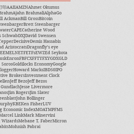
打印
AAII
AMZN
Ahmet Okumus
 Brahm
Ajahn Brahmali
AlphaGo
ill Ackman
Bill Gross
Bitcoin
Steenbarger
Brett Steenbarger
water
CAPE
Catherine Wood
s Schwab
DXJ
David Swensen
Tepper
Decisive
Demis Hassabis
nd Aristocrats
Dragonfly’s eye
EEM
ELN
ETF
ETFs
EWZ
Ed Seykota
usk
Enron
FB
FCX
FFTY
FXY
GDX
GLD
 Soros
Goldilocks Economy
Google
logger
Howard Marks
IBD50
IPO
ctive Brokers
Investment Clock
ellen
Jeff Bezo
Jeff Bezos
y Gundlach
Jesse Livermore
anos
Jim Rogers
Jim Slater
eenblatt
John Bollinger
Murphy
KBE
Ken Fisher
LUV
g Economic Index
MOAT
MPF
MS
Marcel Link
Mark Minervini
 Wizards
Mebane T. Faber
Micron
abits
Mohnish Pabrai