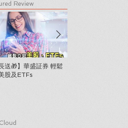
ured Review
長送🎁】華盛証券 輕鬆
下載《美股隊長手冊
美股及ETFs
「板塊輪動圖」(RRG
Cloud