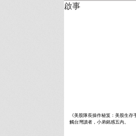
啟事
《美股隊長操作秘笈：美股生存
觸台灣讀者，小弟銘感五內。