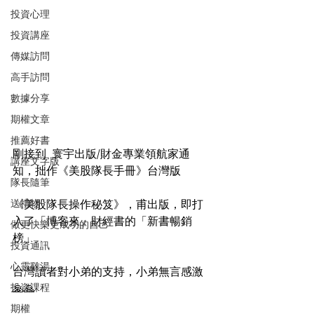
投資心理
投資講座
傳媒訪問
高手訪問
數據分享
期權文章
推薦好書
剛接到  寰宇出版/財金專業領航家通
講座文字版
知，拙作《美股隊長手冊》台灣版
隊長隨筆
送禮物
《美股隊長操作秘笈》，甫出版，即打
入了「博客來」財經書的「新書暢銷
做更快樂更成功的自己
榜」
投資通訊
心靈雞湯
台灣讀者對小弟的支持，小弟無言感激 
投資課程
🙏🙏
期權