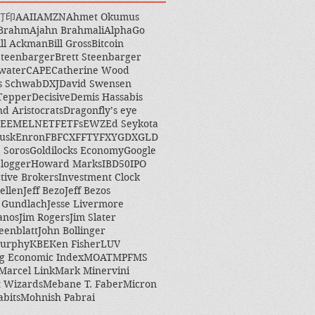
打印
AAII
AMZN
Ahmet Okumus
 Brahm
Ajahn Brahmali
AlphaGo
ill Ackman
Bill Gross
Bitcoin
Steenbarger
Brett Steenbarger
water
CAPE
Catherine Wood
s Schwab
DXJ
David Swensen
Tepper
Decisive
Demis Hassabis
nd Aristocrats
Dragonfly’s eye
EEM
ELN
ETF
ETFs
EWZ
Ed Seykota
usk
Enron
FB
FCX
FFTY
FXY
GDX
GLD
 Soros
Goldilocks Economy
Google
logger
Howard Marks
IBD50
IPO
ctive Brokers
Investment Clock
ellen
Jeff Bezo
Jeff Bezos
y Gundlach
Jesse Livermore
anos
Jim Rogers
Jim Slater
eenblatt
John Bollinger
Murphy
KBE
Ken Fisher
LUV
g Economic Index
MOAT
MPF
MS
Marcel Link
Mark Minervini
 Wizards
Mebane T. Faber
Micron
abits
Mohnish Pabrai