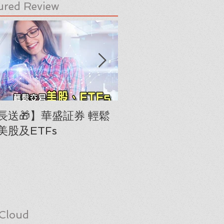
ured Review
長送🎁】華盛証券 輕鬆
下載《美股隊長手冊
美股及ETFs
「板塊輪動圖」(RRG
Cloud