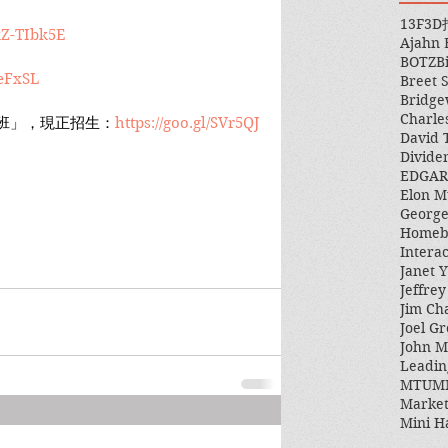
13F
3D
kZ-TIbk5E
Ajahn
BOTZ
B
meFxSL
Breet 
Bridge
Charle
入門班」，現正招生：
https://goo.gl/SVr5QJ
David 
Divide
EDGAR
Elon M
George
Homeb
Intera
Janet Y
Jeffre
Jim Ch
Joel Gr
John 
Leadin
MTUM
Market
Mini H