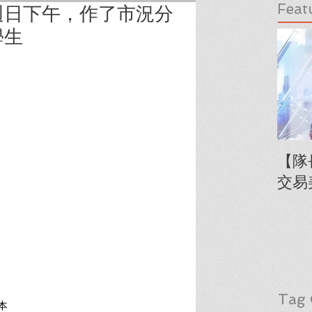
Feat
週日下午，作了市況分
學生
【隊
交易
Tag 
本