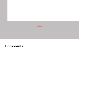
Comments
Write a comment...
[美股隊長] 如何周一至週
【黃金交叉】標普
五24小時交易美股
黃金交叉
Featured Review