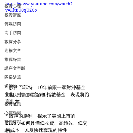
https://www.youtube.com/watch?
投資心理
v=KltBU0qUZCo
投資講座
傳媒訪問
高手訪問
數據分享
期權文章
推薦好書
講座文字版
隊長隨筆
送禮物
* 股神巴菲特，10年前跟一家對沖基金
對賭，押注標普500指數基金，表現將跑
做更快樂更成功的自己
贏對方。
投資通訊
心靈雞湯
* 股神的勝利，揭示了美國上市的
投資課程
ETFs，如何具備低收費、高績效、低交
易成本，以及快速套現的特性
期權