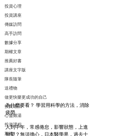
投資心理
投資講座
傳媒訪問
高手訪問
數據分享
期權文章
推薦好書
講座文字版
隊長隨筆
送禮物
做更快樂更成功的自己
為什麼要看？ 學習用科學的方法，消除
投資通訊
疲勞
心靈雞湯
投資課程
人到中年，常感倦怠，影響狀態，上進
期權
無望？無須擔心，日本醫學界，過去十