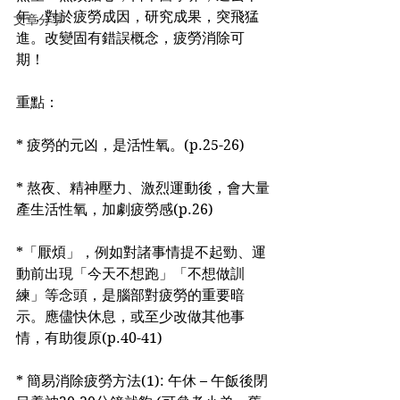
年，對於疲勞成因，研究成果，突飛猛
文章分享
進。改變固有錯誤概念，疲勞消除可
期！
重點：
* 疲勞的元凶，是活性氧。(p.25-26)
* 熬夜、精神壓力、激烈運動後，會大量
產生活性氧，加劇疲勞感(p.26)
*「厭煩」，例如對諸事情提不起勁、運
動前出現「今天不想跑」「不想做訓
練」等念頭，是腦部對疲勞的重要暗
示。應儘快休息，或至少改做其他事
情，有助復原(p.40-41)
* 簡易消除疲勞方法(1): 午休 – 午飯後閉