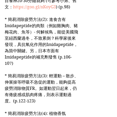
目養神20-30分鐘就夠 (可參考小弟、舊
文：
https://goo.gl/nKoyG3
) (p.98)
* 簡易消除疲勞方法(2): 進食含有
Imidapeptide的肉類（例如雞胸肉、豬
梅花肉、魚等）- 何解候鳥，能從美國飛
至紐西蘭過冬，不致累倒？科學家後來
發現，具抗氧化作用的Imidapeptide，
為箇中關鍵。另，日本市面有
Imidapeptide的補充劑發售 (p.106-
107)
* 簡易消除疲勞方法(3): 輕運動 – 散步、
伸展操等呼吸不急促的運動，能夠提高
疲勞消除物質FR。如運動翌日起來，仍
有倦疲感或肌肉疼痛，則表示運動過
度。(p.122-123)
* 簡易消除疲勞方法(4): 植物香氛 