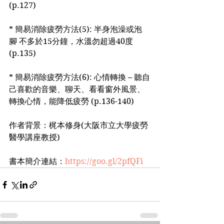
(p.127)
* 簡易消除疲勞方法(5): 半身泡澡或泡
腳 不多於15分鐘，水溫勿超過40度 
(p.135)
* 簡易消除疲勞方法(6): 心情轉換 – 聽自
己喜歡的音樂、聊天、看看窗外風景、
轉換心情，能降低疲勞 (p.136-140)
作者背景：梶本修身(大阪市立大學疲勞
醫學講座教授)
書本簡介連結：
https://goo.gl/2pfQFi