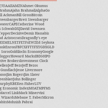
打印
AAII
AMZN
Ahmet Okumus
 Brahm
Ajahn Brahmali
AlphaGo
ill Ackman
Bill Gross
Bitcoin
Steenbarger
Brett Steenbarger
water
CAPE
Catherine Wood
s Schwab
DXJ
David Swensen
Tepper
Decisive
Demis Hassabis
nd Aristocrats
Dragonfly’s eye
EEM
ELN
ETF
ETFs
EWZ
Ed Seykota
usk
Enron
FB
FCX
FFTY
FXY
GDX
GLD
 Soros
Goldilocks Economy
Google
logger
Howard Marks
IBD50
IPO
ctive Brokers
Investment Clock
ellen
Jeff Bezo
Jeff Bezos
y Gundlach
Jesse Livermore
anos
Jim Rogers
Jim Slater
eenblatt
John Bollinger
Murphy
KBE
Ken Fisher
LUV
g Economic Index
MOAT
MPF
MS
Marcel Link
Mark Minervini
 Wizards
Mebane T. Faber
Micron
abits
Mohnish Pabrai