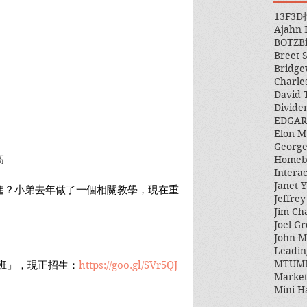
13F
3D
Ajahn
BOTZ
B
Breet 
Bridge
Charle
David 
Divide
EDGAR
Elon M
George
Homeb
高
Intera
Janet Y
進？小弟去年做了一個相關教學，現在重
Jeffre
Jim Ch
Joel Gr
John 
Leadin
MTUM
入門班」，現正招生：
https://goo.gl/SVr5QJ
Market
Mini H