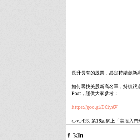
長升長有的股票，必定持續創新
如何尋找美股新高名單，持續跟
Post，謹供大家參考：
https://goo.gl/DCiyAV
👉👉P.S. 第16屆網上「美股