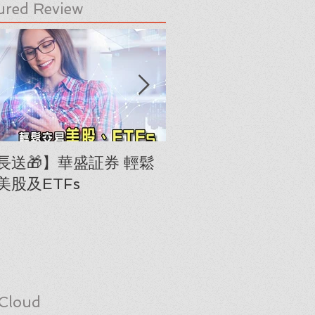
ured Review
長送🎁】華盛証券 輕鬆
下載《美股隊長手冊
美股及ETFs
「板塊輪動圖」(RRG
Cloud