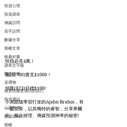
投資心理
投資講座
傳媒訪問
高手訪問
數據分享
期權文章
推薦好書
恒指必見4萬！
講座文字版
隊長隨筆
騰訊(700)實見$1000！
送禮物
領匯(823)目標$100!
做更快樂更成功的自己
投資通訊
小弟跟隨學習打坐的Ajahn Brahm，有
心靈雞湯
一篇文章，以其獨特的睿智，分享華爾
街、基金經理、傳媒預測神準的秘密!
投資課程
期權