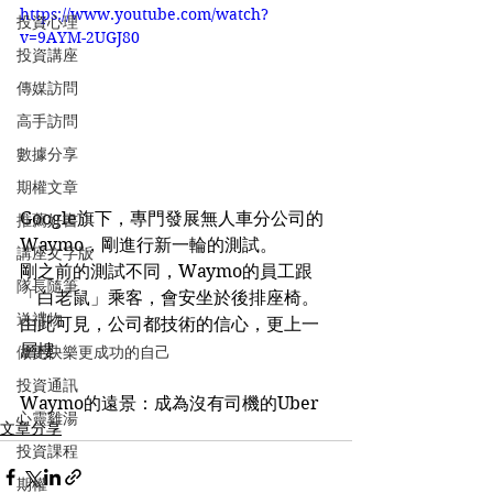
https://www.youtube.com/watch?
投資心理
v=9AYM-2UGJ80
投資講座
傳媒訪問
高手訪問
數據分享
期權文章
Google旗下，專門發展無人車分公司的
推薦好書
Waymo，剛進行新一輪的測試。
講座文字版
剛之前的測試不同，Waymo的員工跟
隊長隨筆
「白老鼠」乘客，會安坐於後排座椅。
送禮物
由此可見，公司都技術的信心，更上一
層樓
做更快樂更成功的自己
投資通訊
Waymo的遠景：成為沒有司機的Uber
心靈雞湯
文章分享
投資課程
期權