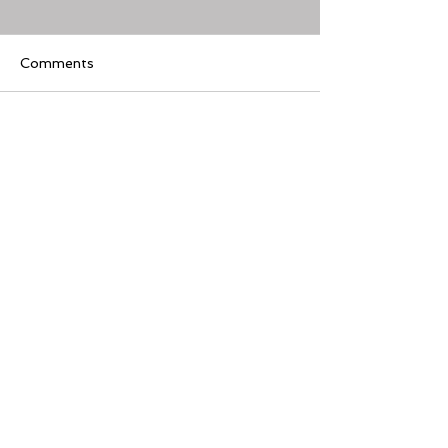
Comments
【好文分享】預測的秘密
Write a comment...
未來20年，人
(artificial inte
發展藍圖
Featured Review