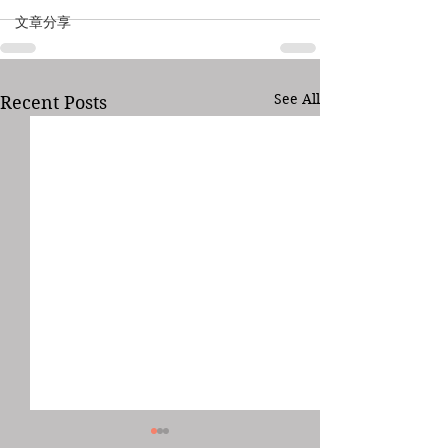
文章分享
See All
Recent Posts