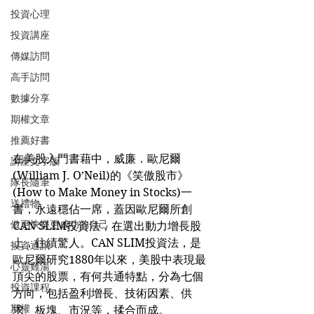
投資心理
投資講座
傳媒訪問
高手訪問
數據分享
期權文章
推薦好書
在美股入門書藉中，威廉．歐尼爾
講座文字版
(William J. O’Neil)的《笑傲股市》
隊長隨筆
(How to Make Money in Stocks)一
送禮物
書，永遠穩佔一席，蓋因歐尼爾所創
做更快樂更成功的自己
CAN SLIM投資法，在選出動力增長股
上，往績驚人。CAN SLIM投資法，是
投資通訊
歐尼爾研究1880年以來，美股中表現最
心靈雞湯
頂尖的股票，有何共通特點，分為七個
投資課程
方向，包括盈利增長、技術因素、供
期權
求、板塊、市況等，揉合而成。