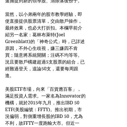
速捕捉到新的領導股、清除落後份子。
當然，以小弟兩年的股市教學經驗，即
使直接提供股票清單，交由散戶操作，
最終效果，也必大打折扣。本欄早前介
紹另一名家：葛林布萊特(Joel 
Greenblatt)的「神奇公式」時，已詳述
原因，不外心生歧視，嫌三嫌四不肯
買；隨意將系統開關；注碼不均等等。
況且要散戶構建超過5支股票的組合，已
經難過登天，遑論50支，還要每周跟
進。
美股ETF市場，向來「百貨應百客」，
滿足投資人需求。一家名為Innovator的
機構，就於2015年九月，推出IBD 50 
ETF(美股編號：FFTY)。推出初期，市
況偏弱，對側重增長股的IBD 50，尤為
不利，故FFTY一度跑輸大市。但近一