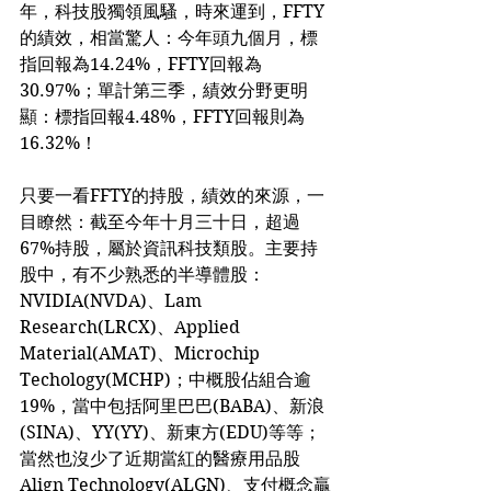
年，科技股獨領風騷，時來運到，FFTY
的績效，相當驚人：今年頭九個月，標
指回報為14.24%，FFTY回報為
30.97%；單計第三季，績效分野更明
顯：標指回報4.48%，FFTY回報則為
16.32%！
只要一看FFTY的持股，績效的來源，一
目瞭然：截至今年十月三十日，超過
67%持股，屬於資訊科技類股。主要持
股中，有不少熟悉的半導體股：
NVIDIA(NVDA)、Lam 
Research(LRCX)、Applied 
Material(AMAT)、Microchip 
Techology(MCHP)；中概股佔組合逾
19%，當中包括阿里巴巴(BABA)、新浪
(SINA)、YY(YY)、新東方(EDU)等等；
當然也沒少了近期當紅的醫療用品股
Align Technology(ALGN)、支付概念贏