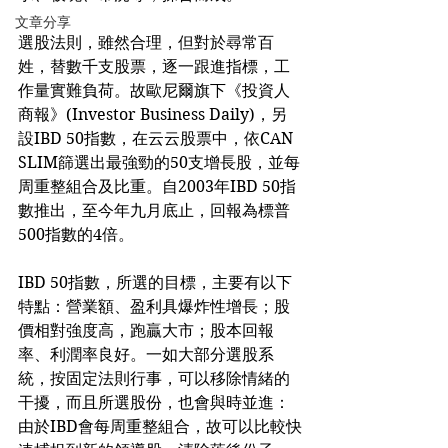
文章分享
選股法則，雖然合理，但對於尋常百
姓，替數千支股票，逐一跟進指標，工
作量實難負荷。故歐尼爾旗下《投資人
商報》(Investor Business Daily)，另
設IBD 50指數，在云云股票中，依CAN 
SLIM篩選出最強勁的50支增長股，並每
周重整組合及比重。自2003年IBD 50指
數推出，至今年九月底止，回報為標普
500指數的4倍。
IBD 50指數，所選的目標，主要有以下
特點：營業額、盈利具爆炸性增長；股
價相對強度高，跑贏大市；股本回報
率、利潤率良好。一如大部分選股系
統，按固定法則行事，可以移除情緒的
干擾，而且所選股份，也會與時並進：
由於IBD會每周重整組合，故可以比較快