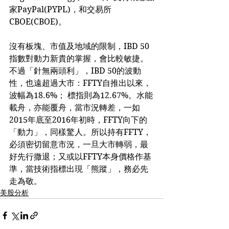
家PayPal(PYPL)，和交易所
CBOE(CBOE)。
沒有板塊、市值及地域的限制，IBD 50
指數對動力新貴的掌握，會比較敏捷。
不過「針無兩頭利」，IBD 50的波動
性，也遠超過大市：FFTY自推出以來，
波幅為18.6%； 標指則為12.67%。水能
載舟，亦能覆舟，當市況轉差，一如
2015年底至2016年初時，FFTY向下的
「動力」，同樣驚人。所以持有FFTY，
必須密切留意市況，一旦大市轉弱，最
好先行撒退；又或以FFTY本身價格作基
準，當技術指標出現「熊蹤」，務必先
走為敬。
美股分析