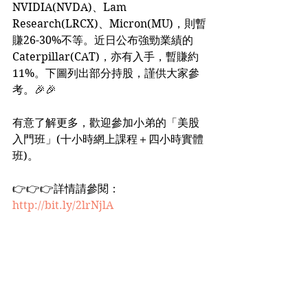
NVIDIA(NVDA)、Lam 
Research(LRCX)、Micron(MU)，則暫
賺26-30%不等。近日公布強勁業績的
Caterpillar(CAT)，亦有入手，暫賺約
11%。下圖列出部分持股，謹供大家參
考。🎉🎉
有意了解更多，歡迎參加小弟的「美股
入門班」(十小時網上課程＋四小時實體
班)。
👉👉👉詳情請參閱：
http://bit.ly/2lrNjlA
美股分析