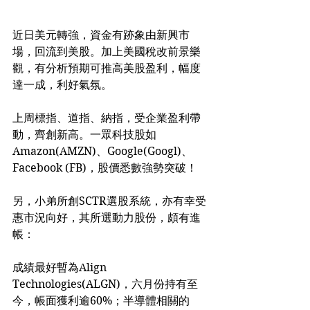
近日美元轉強，資金有跡象由新興市
場，回流到美股。加上美國稅改前景樂
觀，有分析預期可推高美股盈利，幅度
達一成，利好氣氛。
上周標指、道指、納指，受企業盈利帶
動，齊創新高。一眾科技股如
Amazon(AMZN)、Google(Googl)、
Facebook (FB)，股價悉數強勢突破！
另，小弟所創SCTR選股系統，亦有幸受
惠市況向好，其所選動力股份，頗有進
帳：
成績最好暫為Align 
Technologies(ALGN)，六月份持有至
今，帳面獲利逾60%；半導體相關的