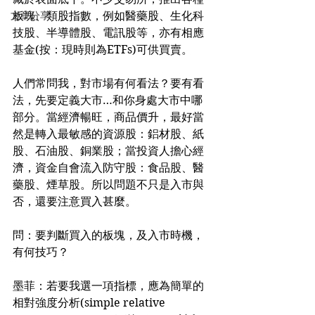
文章分享
板塊、類股指數，例如醫藥股、生化科
技股、半導體股、電訊股等，亦有相應
基金(按：現時則為ETFs)可供買賣。
人們常問我，對市場有何看法？要有看
法，先要定義大市…和你身處大市中哪
部分。當經濟暢旺，商品價升，最好當
然是轉入最敏感的資源股：鋁材股、紙
股、石油股、銅業股；當投資人擔心經
濟，資金自會流入防守股：食品股、醫
藥股、煙草股。所以問題不只是入市與
否，還要注意買入甚麼。
問：要判斷買入的板塊，及入市時機，
有何技巧？
墨菲：若要我選一項指標，應為簡單的
相對強度分析(simple relative 