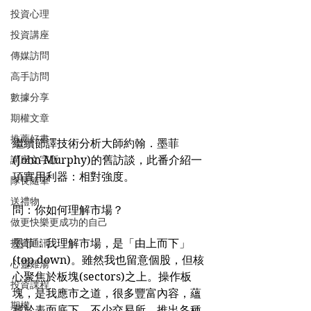
投資心理
投資講座
傳媒訪問
高手訪問
數據分享
期權文章
推薦好書
繼續節譯技術分析大師約翰．墨菲
講座文字版
(John Murphy)的舊訪談，此番介紹一
項實用利器：相對強度。
隊長隨筆
送禮物
問：你如何理解市場？
做更快樂更成功的自己
投資通訊
墨菲：我理解市場，是「由上而下」
(top down)。雖然我也留意個股，但核
心靈雞湯
心聚焦於板塊(sectors)之上。操作板
投資課程
塊，是我應市之道，很多豐富內容，蘊
期權
藏於表面底下。不少交易所，推出各種