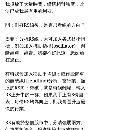
我投放了大量時間，鑽研相對強度，此
法已成我最有用的利器。
問：劃好RS線後，是否只看線的方向？
墨菲：分析RS線，大可加入各式技術指
標，例如加入擺動指標(oscillator)，判
斷超買、超賣。我卻不好此道，恐妨矯
枉過正。
有時我會加入移動平均線；或作些簡單
的趨勢線(trendline)分析。當行業、類
股的RS向下突破，就是時候離場，轉入
RS上升中的一群。如果我手上有6份圖
表，每份RS均為向上，則我會選升速最
快的行業。
RS有助於整個股市中，分清強弱兩方。
何故要將資金，投進跑輸大市的群組？