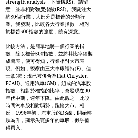
strength analysis，下簡稱RS)。請留
意，並非相對強度指數(RSI)。我關注大
約80個行業，大部分是標普的分類行
業。我發現，比較各大行業指數，相對
於標普500指數的強度，饒有深意。
比較方法，是簡單地將一個行業的指
數，除以標普500指數，並將其比率繪製
成圖表，便可得知，行業相對大市表
現。例如，觀察由三大車廠福特(F)、佳
士拿(按：現已被併合為Fiat Chrysler, 
FCAU)、通用汽車(GM)，組成的汽車股
指數，相對於標指的比率，會發現在90
年代中期，連年下降。由此觀之，此段
時間汽車股相對弱勢，跑輸大市。相
反，1996年初，汽車股的RS線，開始轉
跌為升，顯示失寵多年的車股，似乎值
得買入。