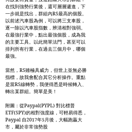
在找到強勢行業後，還可層層遞進，下
一步就是找出，群組內RS最高的個股。
以前述汽車股為例，可以將三支車股，
逐一除以汽車股指數，辨清相對強弱。
在最強行業中，點出最強個股，成為我
的主要工具。以此簡單法門，甚至可以
排列所有行業，在過去三個月中，哪個
最強。
當然，RS雖極具威力，但世上並無必勝
指標，故我會配合其它分析操作。重點
是當RS線轉勢，我便得悉是時候轉入、
轉出某群組。簡單是美！
附圖：從Paypal(PYPL) 對比標普
ETF(SPY)的相對強度線，可輕易得悉，
Paypal 自2017年5月後，大幅跑贏大
市，屬於非常強勢股