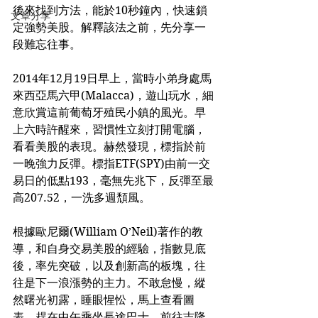
後來找到方法，能於10秒鐘內，快速鎖
文章分享
定強勢美股。解釋該法之前，先分享一
段難忘往事。
2014年12月19日早上，當時小弟身處馬
來西亞馬六甲(Malacca)，遊山玩水，細
意欣賞這前葡萄牙殖民小鎮的風光。早
上六時許醒來，習慣性立刻打開電腦，
看看美股的表現。赫然發現，標指於前
一晚強力反彈。標指ETF(SPY)由前一交
易日的低點193，毫無先兆下，反彈至最
高207.52，一洗多週頹風。
根據歐尼爾(William O’Neil)著作的教
導，和自身交易美股的經驗，指數見底
後，率先突破，以及創新高的板塊，往
往是下一浪漲勢的主力。不敢怠慢，縱
然曙光初露，睡眼惺忪，馬上查看圖
表，趕在中午乘坐長途巴士，前往吉隆