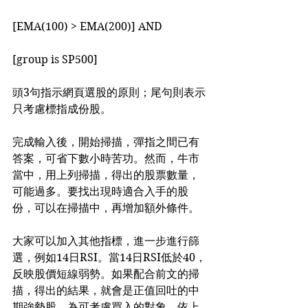
[EMA(100) > EMA(200)] AND
[group is SP500]
頭3句指示網頁選股的原則；尾句則表示
只考慮標指成份股。
完成輸入後，開始掃描，彈指之間已有
答案，可省下數小時苦功。然而，牛市
當中，用上列掃描，得出的股票數量，
可能過多。要找出現時適合入手的股
份，可以在掃描中，再增加額外條件。
大家可以加入其他指標，進一步進行篩
選，例如14日RSI。當14日RSI低於40，
反映股價短線弱勢。如果配合前文的掃
描，得出的結果，就會是正值回吐的中
期強勢股，為可考慮買入的對象。依上