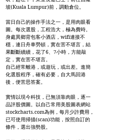
坡(Kuala Lumpur)前，調動倉位。
當日自己的操作手法之一，是用肉眼看
圖。每次選股，工程浩大，極為費時。
身處異鄉背包客小酒店，wifi連接不
穩，連日舟車勞頓，實在苦不堪言，結
果斷斷續續，花了6、7小時，方能敲
定，實在苦不堪言。
自己經常離港，或遊玩，或出差。進簡
化選股程序，確有必要，自大馬回港
後，便苦思答案。
實情以現今科技，已無須靠肉眼，逐一
品評股價圖。以自己常用美股圖表網站
stockcharts.com為例，每月少許費用，
已可使用掃描(scan)功能，按照自訂的
條件，選出強勢股。