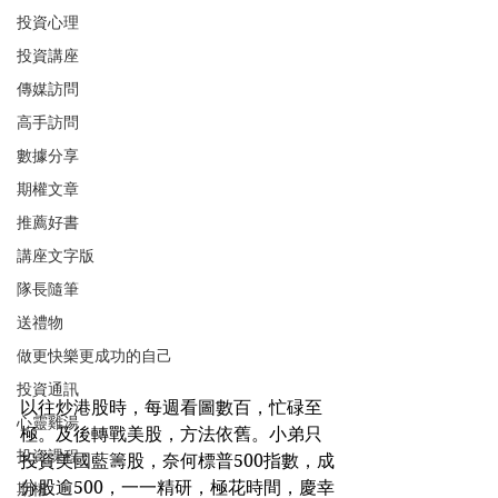
投資心理
投資講座
傳媒訪問
高手訪問
數據分享
期權文章
推薦好書
講座文字版
隊長隨筆
送禮物
做更快樂更成功的自己
投資通訊
以往炒港股時，每週看圖數百，忙碌至
心靈雞湯
極。及後轉戰美股，方法依舊。小弟只
投資課程
投資美國藍籌股，奈何標普500指數，成
分股逾500，一一精研，極花時間，慶幸
期權