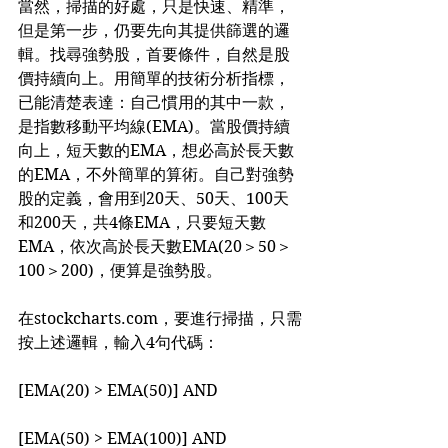
當然，掃描的好處，只是快速、精準，
但是第一步，仍要先向其提供篩選的邏
輯。找尋強勢股，首要條件，自然是股
價持續向上。用簡單的技術分析指標，
已能清楚表達：自己慣用的其中一款，
是指數移動平均線(EMA)。當股價持續
向上，短天數的EMA，想必高於長天數
的EMA，不外簡單的算術。自己對強勢
股的定義，會用到20天、50天、100天
和200天，共4條EMA，只要短天數
EMA，依次高於長天數EMA(20＞50＞
100＞200)，便算是強勢股。
在stockcharts.com，要進行掃描，只需
按上述邏輯，輸入4句代碼：
[EMA(20) > EMA(50)] AND
[EMA(50) > EMA(100)] AND