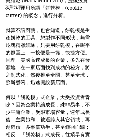
爾維尼 (Mark Minervini)，提議投資
文章分享
人，可運用所謂「餅乾模」(cookie 
cutter) 的概念，進行分析。
就算不諳廚藝，也會知道，餅乾模是生
產餅乾的工具。想製作不同形狀，無需
逐塊精雕細琢，只要用餅乾模，在輾平
的麵團上，一按便是一塊，快捷方便。
同理，美國高速成長的企業，多先在發
源地，在一家店面找到成功的秘方，將
之制式化，然後推至全國、甚至全球，
照辦煮碗，迅速開設新店面。
何以「餅乾模」式企業，大受投資者青
睞？因為企業持續成長，殊非易事，不
少平庸企業，受限市場容量，連年成長
後，主業飽和，被逼跨入其它領域，再
創奇蹟，多事倍功半，甚至鍛羽而歸；
相反，「餅乾模」式成長，往績早有實