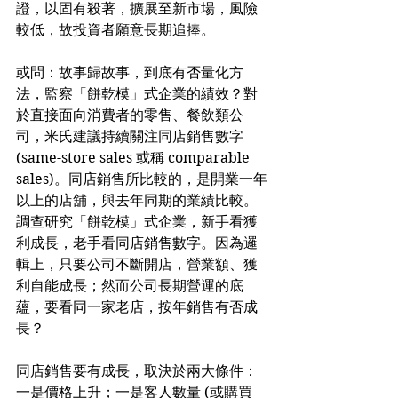
證，以固有殺著，擴展至新市場，風險
較低，故投資者願意長期追捧。
或問：故事歸故事，到底有否量化方
法，監察「餅乾模」式企業的績效？對
於直接面向消費者的零售、餐飲類公
司，米氏建議持續關注同店銷售數字 
(same-store sales 或稱 comparable 
sales)。同店銷售所比較的，是開業一年
以上的店舖，與去年同期的業績比較。
調查研究「餅乾模」式企業，新手看獲
利成長，老手看同店銷售數字。因為邏
輯上，只要公司不斷開店，營業額、獲
利自能成長；然而公司長期營運的底
蘊，要看同一家老店，按年銷售有否成
長？
同店銷售要有成長，取決於兩大條件：
一是價格上升；一是客人數量 (或購買