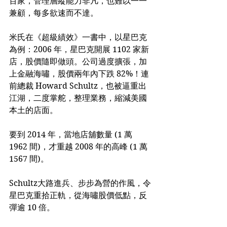
百家，管理層縱能力非凡，也難以一一
兼顧，每多欲速而不達。
米氏在《超級績效》一書中，以星巴克
為例：2006 年，星巴克開展 1102 家新
店，股價隨即做頭。公司過度擴張，加
上金融海嘯，股價兩年內下跌 82%！連
前總裁 Howard Schultz，也被逼重出
江湖，二度掌舵，整理業務，縮減美國
本土的店面。
要到 2014 年，當地店舖數量 (1 萬 
1962 間)，才重越 2008 年的高峰 (1 萬 
1567 間)。
Schultz大路進兵、步步為營的作風，令
星巴克重拾正軌，從海嘯股價低點，反
彈逾 10 倍。