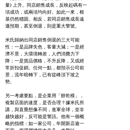
量) 上升。同店銷售成長，反映起碼有一
項成功，或兩項均向好。如此一來，根
基仍然穩固。相反，若同店銷售成長遠
遜預期，甚至倒退，則是重大警號。
米氏歸納出同店銷售倒退的三大可能
性：一是品牌失色，客量大減；一是經
濟不景，大環境轉差，人們消費力下
降；一是貨品價格，不升反降，又或經
常折扣促銷。任何一點，都預示公司前
景，流年暗轉下，已有從峰頂下坡之
勢。
另一考慮要點，是企業用「餅乾模」，
複製店面的速度，是否合理？據米氏所
講，與直覺想像不同，進軍全球，並非
越快越好，反可能是警訊。他有一個概
略的指標：如一家公司，年開新店逾一