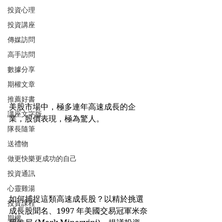
投資心理
投資講座
傳媒訪問
高手訪問
數據分享
期權文章
推薦好書
美股市場中，極多連年高速成長的企
講座文字版
業，股價表現，極為驚人。
隊長隨筆
送禮物
做更快樂更成功的自己
投資通訊
心靈雞湯
如何捕捉這類高速成長股？以精於挑選
投資課程
成長股聞名、1997 年美國交易冠軍米奈
期權