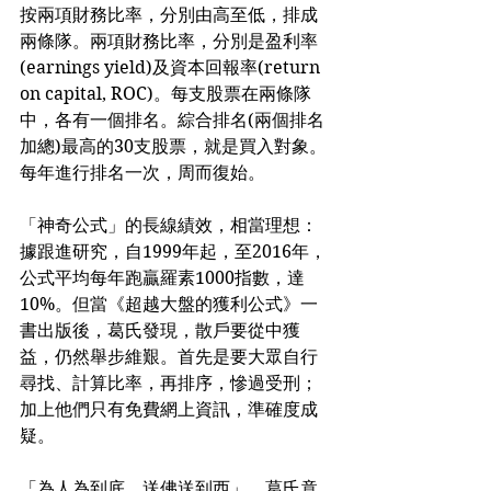
按兩項財務比率，分別由高至低，排成
兩條隊。兩項財務比率，分別是盈利率
(earnings yield)及資本回報率(return 
on capital, ROC)。每支股票在兩條隊
中，各有一個排名。綜合排名(兩個排名
加總)最高的30支股票，就是買入對象。
每年進行排名一次，周而復始。
「神奇公式」的長線績效，相當理想：
據跟進研究，自1999年起，至2016年，
公式平均每年跑贏羅素1000指數，達
10%。但當《超越大盤的獲利公式》一
書出版後，葛氏發現，散戶要從中獲
益，仍然舉步維艱。首先是要大眾自行
尋找、計算比率，再排序，慘過受刑；
加上他們只有免費網上資訊，準確度成
疑。
「為人為到底，送佛送到西」，葛氏竟