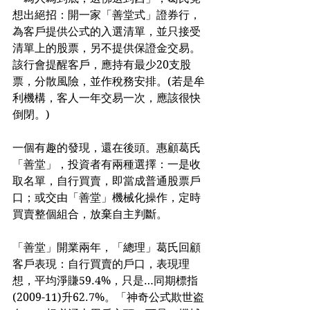
想出絕招：開一家「善堂式」證券行，
為客戶提供公式的入選清單，並只接受
清單上的股票，另不提供保證金交易。
該行會提醒客戶，應持有最少20支股
票，分散風險，並作稅務安排。(若是牟
利機構，客人一年交易一次，應該很快
倒閉。)
一個有趣的發現，還在後頭。惠顧葛氏
「善堂」，投資者有兩種選擇：一是收
取名單，自行買賣，即當成普通股票戶
口；或交由「善堂」機械化操作，定時
買賣整個組合，放棄自主判斷。
「善堂」開業兩年，「總理」葛氏回顧
客戶表現：自行買賣的戶口，表現理
想，平均淨賺59.4%，只是…同期標指
(2009-11)升62.7%。「神奇公式欺世盗