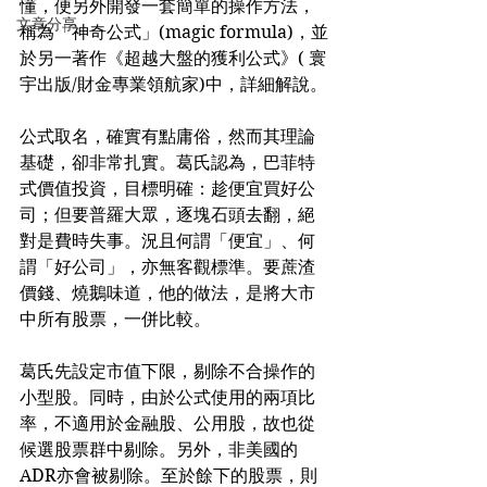
懂，便另外開發一套簡單的操作方法，
文章分享
稱為「神奇公式」(magic formula)，並
於另一著作《超越大盤的獲利公式》( 寰
宇出版/財金專業領航家)中，詳細解說。
公式取名，確實有點庸俗，然而其理論
基礎，卻非常扎實。葛氏認為，巴菲特
式價值投資，目標明確：趁便宜買好公
司；但要普羅大眾，逐塊石頭去翻，絕
對是費時失事。況且何謂「便宜」、何
謂「好公司」，亦無客觀標準。要蔗渣
價錢、燒鵝味道，他的做法，是將大市
中所有股票，一併比較。
葛氏先設定市值下限，剔除不合操作的
小型股。同時，由於公式使用的兩項比
率，不適用於金融股、公用股，故也從
候選股票群中剔除。另外，非美國的
ADR亦會被剔除。至於餘下的股票，則