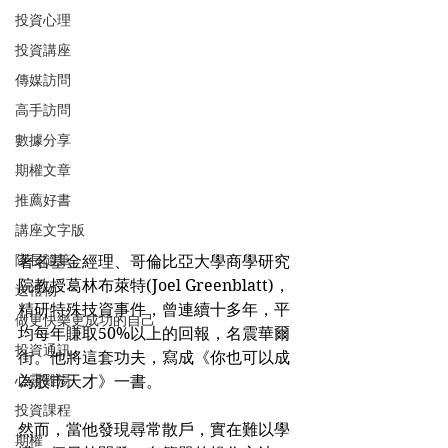
投資心理
投資講座
傳媒訪問
高手訪問
數據分享
期權文章
推薦好書
講座文字版
隊長隨筆
著名基金經理、哥倫比亞大學商學研究
院教授葛林布萊特(Joel Greenblatt)，
送禮物
精研特殊技資事件，曾連續十多年，平
做更快樂更成功的自己
均每年賺取50%以上的回報，名震華爾
投資通訊
街。他將這套功夫，寫成《你也可以成
心靈雞湯
為股市天才》一書。
投資課程
然而，當他發現尋常散戶，實在難以學
期權