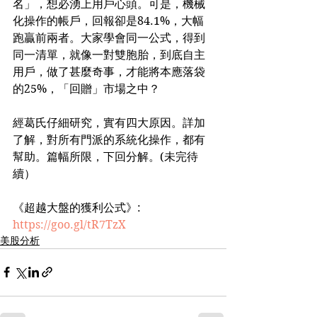
名」，想必湧上用戶心頭。可是，機械
化操作的帳戶，回報卻是84.1%，大幅
跑贏前兩者。大家學會同一公式，得到
同一清單，就像一對雙胞胎，到底自主
用戶，做了甚麼奇事，才能將本應落袋
的25%，「回贈」市場之中？
經葛氏仔細研究，實有四大原因。詳加
了解，對所有門派的系統化操作，都有
幫助。篇幅所限，下回分解。(未完待
續）
《超越大盤的獲利公式》: 
https://goo.gl/tR7TzX
美股分析