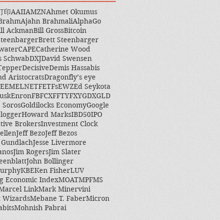
打印
AAII
AMZN
Ahmet Okumus
 Brahm
Ajahn Brahmali
AlphaGo
ill Ackman
Bill Gross
Bitcoin
Steenbarger
Brett Steenbarger
water
CAPE
Catherine Wood
s Schwab
DXJ
David Swensen
Tepper
Decisive
Demis Hassabis
nd Aristocrats
Dragonfly’s eye
EEM
ELN
ETF
ETFs
EWZ
Ed Seykota
usk
Enron
FB
FCX
FFTY
FXY
GDX
GLD
 Soros
Goldilocks Economy
Google
logger
Howard Marks
IBD50
IPO
ctive Brokers
Investment Clock
ellen
Jeff Bezo
Jeff Bezos
y Gundlach
Jesse Livermore
anos
Jim Rogers
Jim Slater
eenblatt
John Bollinger
Murphy
KBE
Ken Fisher
LUV
g Economic Index
MOAT
MPF
MS
Marcel Link
Mark Minervini
 Wizards
Mebane T. Faber
Micron
abits
Mohnish Pabrai