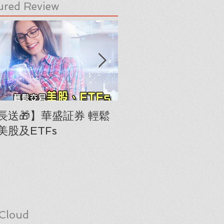
ured Review
長送🎁】華盛証券 輕鬆
下載《美股隊長手冊
美股及ETFs
「板塊輪動圖」(RRG
Cloud