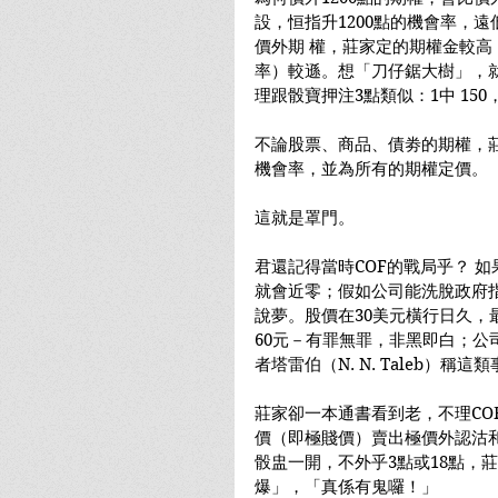
設，恒指升1200點的機會率，遠
價外期 權，莊家定的期權金較
率）較遜。想「刀仔鋸大樹」，
理跟骰寶押注3點類似：1中 150
不論股票、商品、債劵的期權，
機會率，並為所有的期權定價。
這就是罩門。
君還記得當時COF的戰局乎？ 
就會近零；假如公司能洗脫政府
說夢。股價在30美元橫行日久，
60元－有罪無罪，非黑即白；公
者塔雷伯（N. N. Taleb）稱這類事
莊家卻一本通書看到老，不理CO
價（即極賤價）賣出極價外認沽
骰盅一開，不外乎3點或18點，莊
爆」，「真係有鬼囉！」