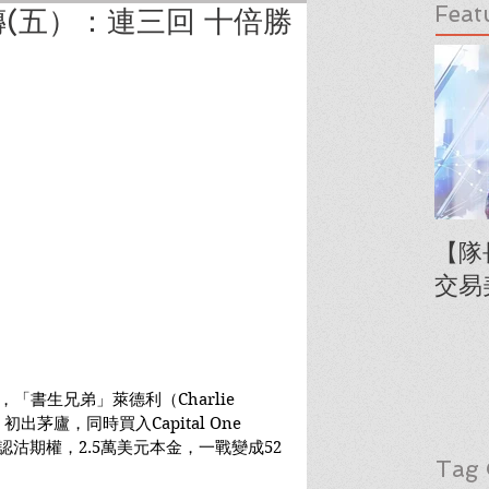
Feat
(五）：連三回 十倍勝
【隊
交易
，「書生兄弟」萊德利（Charlie 
）初出茅廬，同時買入Capital One 
購、認沽期權，2.5萬美元本金，一戰變成52
Tag 