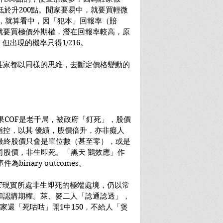
低於升200點。閒家要易中，就要買輕微
高，就算看中，因「犯本」回報率（賠
就要買極價外期權，潛在回報率較高，原
，但出現的機率只得1/216。
莊家都以同樣的思維，去斷定價格變動的
如果COF是老千局，被政府「釘死」，股價
指控，以其 優績，股價倍升，亦非癡人
最終股價只會是單位數（甚至零），或是
司股價，非生即死。「黑天 鵝效應」作
件為binary outcomes。
F現實所處非生即死的極端處境，仍以常
和認購期權。萊、麥二人「諗通諗透」，
家還「死咕咕」開1中150，不給人「煲