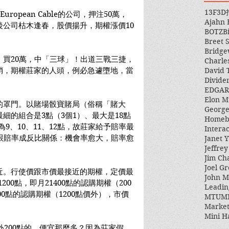
13F
3D
European Cable的公司，押注50萬，
Ajahn
公司枯木逢春，股價揚升，期權漲價10
BOTZ
B
Breet 
Bridge
買20萬，中「三球」！出道三戰三捷，
Charle
David 
鞘，期權莊家的人頭，例必急遽墮地，當
Divide
EDGAR
Elon M
的罩門。以賭場骰寶賭局（俗稱「賭大
George
細的組合是3點（3個1）、最大是18點
Homeb
為9、10、11、12點，故莊家給予賠率最
Intera
跟賠率成反比關係：機會率愈大，賠率愈
Janet Y
Jeffre
Jim Ch
Joel Gr
近。行使價跟市價最接近的期權，定價最
John 
1200點，即月21400點的認購期權（200
Leadin
00點的認購期權（1200點價外），市價
MTUM
Market
Mini H
外200點的，便宜那麼多？因為莊家假