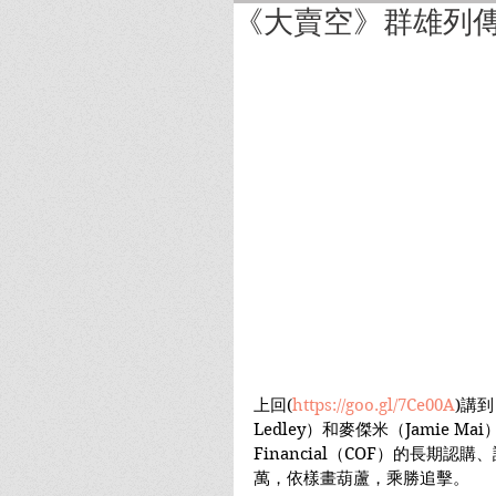
《大賣空》群雄列傳
上回(
https://goo.gl/7Ce00A
)講到
Ledley）和麥傑米（Jamie Mai
Financial（COF）的長期認
萬，依樣畫葫蘆，乘勝追擊。