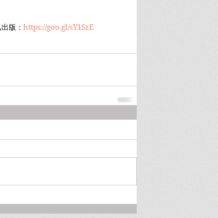
已出版：
https://goo.gl/sY1SzE