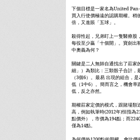
下個目標是一家名為United Pan-
買入行使價極遠的認購期權。稍後
倍，又進賬「五球」。
殺得性起，兄弟盯上一隻醫療股，
每役至少贏「十個開」。寶劍出
中奧義為何？
關鍵是二人無師自通找出了莊家
細」）為類比：三顆骰子合計，最
（3個6）。最易 出現的組合，是
低（1中6）。簡而言之，機會率
低，反之亦然。
期權莊家定價的模式，跟賭場類
高，例如執筆時(2012年)恒指為2
點價外），市價為194點；而224
僅為14點。
為何價外1200點的期權，會比價