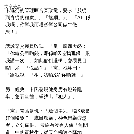
文章分享
卡遜勞的管理暗合某政黨，要求「服從
到盲從的程度」。「黨綱」云：「AIG係
我嘅，你幫我而唔係幫公司做牛做
馬！」
話說某交易員敗陣，「黨」龍顏大怒：
「你輸公司啲錢，即係輸X咗我嘅錢，跟
我講一次！」如此顛倒邏輯，交易員目
瞪口呆：「乜話？」「黨」咆哮曰：
「跟我說：『祖，我輸X咗你啲錢！』」
另一經典：卡氏發現健身房有啞鈴亂
棄，急召全體，誓找出「犯人」。
「黨」青筋暴現：「邊個舉完，唔X放番
好個啞鈴？」鷹目環顧，神色稍顯疲憊
者，立刻逼供。 最終有沒有人像「無間
道」中的黃秋生，從天台極速空降地