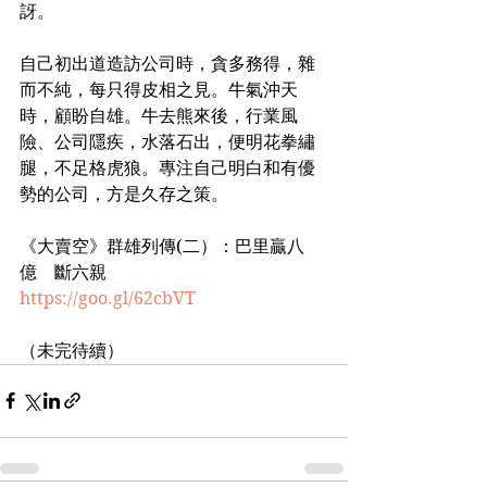
訝。
自己初出道造訪公司時，貪多務得，雜
而不純，每只得皮相之見。牛氣沖天
時，顧盼自雄。牛去熊來後，行業風
險、公司隱疾，水落石出，便明花拳繡
腿，不足格虎狼。專注自己明白和有優
勢的公司，方是久存之策。
《大賣空》群雄列傳(二）：巴里贏八
億　斷六親 
https://goo.gl/62cbVT
（未完待續）