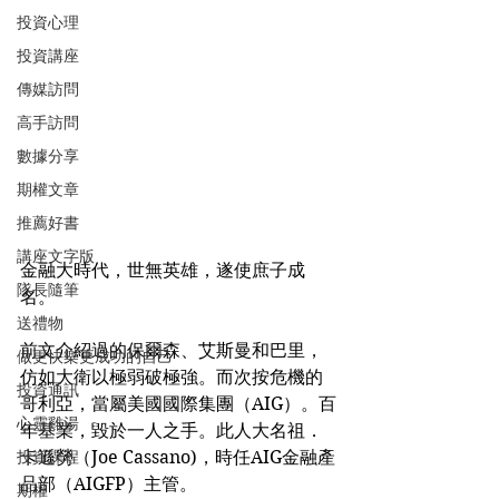
投資心理
投資講座
傳媒訪問
高手訪問
數據分享
期權文章
推薦好書
講座文字版
金融大時代，世無英雄，遂使庶子成
隊長隨筆
名。
送禮物
前文介紹過的保爾森、艾斯曼和巴里，
做更快樂更成功的自己
仿如大衛以極弱破極強。而次按危機的
投資通訊
哥利亞，當屬美國國際集團（AIG）。百
心靈雞湯
年基業，毀於一人之手。此人大名祖．
卡遜勞（Joe Cassano)，時任AIG金融產
投資課程
品部（AIGFP）主管。
期權