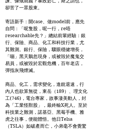
諫、慷慨就義？暴政必亡，斯之謂也，
卻苦了一眾股東。
寄語新手：開case、做model前，應先
自問：「呢隻股，呢一行，re唔
researchable先？」總結前輩經驗：銀
行、保險、商品、化工和科技行業，尤
其難測。銀行、保險，驟眼穩健增長，
「嘣」黑天鵝忽現身，或被毀於魔鬼交
易員，或被毀於宏觀危機，百年老店，
彈指灰飛煙滅。
商品、化工，需求變化，進銳退速，行
內人也欲算無從，東岳（189）、理文化
工(746)，電台專家，故事淒美動人，封
為「工業怪獸股」，最終輸X死人。至於
科技業之難測，諾基亞、黑莓手機、雅
虎之往事，便能體悟。他日Telsa 
（TSLA）如破產而亡，小弟毫不會覺驚