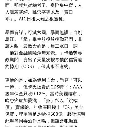
面，那就無從稽考了。身陷集中營，人
人噤若寒蟬、跳忠字舞以及「賣口
乖」。AIG日後大難之根遂種。
暴而有謀，可滅六國。暴而無謀，自刎
烏江。「黨」畢生服役於後勤部門，非
萬人敵，最致命的是，員工眾口一詞：
「他對金融風險渾無知覺。」卡遜勞專
政期間，賣出了天量次按毒債的信貸違
約掉期（CDS），保其永不違約。
更慘的是，如為鉅利亡命，尚算「可以
一搏」。但卡氏販賣的CDS特平：AAA
級年保金只收0.12%。當時美國樓市，
暗患癌症加愛滋，「黨」卻以「跳樓
價」 賣保險。年收區區幾十「球」美金
保費，埋單時足足輸掉500億！夥計深明
此舉等同毒酒作水喝，但誰會犯顏直