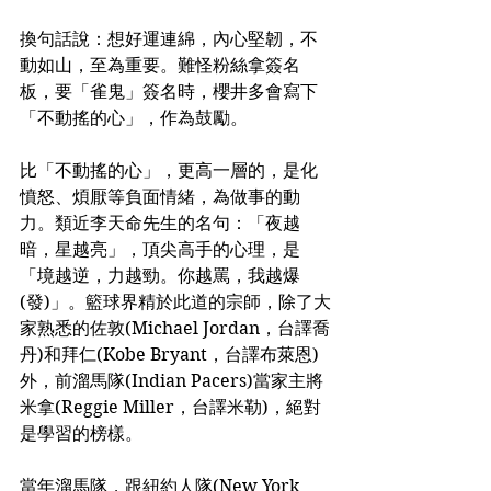
換句話說：想好運連綿，內心堅韌，不
動如山，至為重要。難怪粉絲拿簽名
板，要「雀鬼」簽名時，櫻井多會寫下
「不動搖的心」，作為鼓勵。
比「不動搖的心」，更高一層的，是化
憤怒、煩厭等負面情緒，為做事的動
力。類近李天命先生的名句：「夜越
暗，星越亮」，頂尖高手的心理，是
「境越逆，力越勁。你越罵，我越爆
(發)」。籃球界精於此道的宗師，除了大
家熟悉的佐敦(Michael Jordan，台譯喬
丹)和拜仁(Kobe Bryant，台譯布萊恩)
外，前溜馬隊(Indian Pacers)當家主將
米拿(Reggie Miller，台譯米勒)，絕對
是學習的榜樣。
當年溜馬隊，跟紐約人隊(New York 