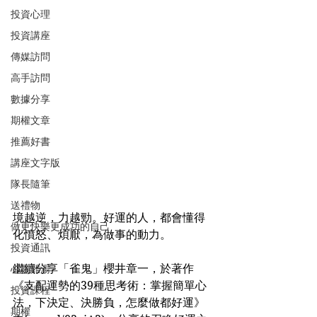
投資心理
投資講座
傳媒訪問
高手訪問
數據分享
期權文章
推薦好書
講座文字版
隊長隨筆
送禮物
境越逆，力越勁。好運的人，都會懂得
做更快樂更成功的自己
化憤怒、煩厭，為做事的動力。
投資通訊
繼續分享「雀鬼」櫻井章一，於著作
心靈雞湯
《支配運勢的39種思考術：掌握簡單心
投資課程
法，下決定、決勝負，怎麼做都好運》
期權