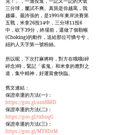
克！」，一邊投進，一記又一記的大號
三分球，屢試不爽。真箇是你越罵，我
越爆。最誇張的，是1995年東岸決賽第
五戰，米拿26投14中，三分球11投6
中，砍下39分，終場前，還做了個勒喉
(Choking)的動作，送給那位可憐兮兮，
紐約人天字第一號粉絲。
所以呢，下次打麻將時，對方在哦哦(碎
碎念)時，緊記「雀鬼」和米拿的應對之
道，集中精神，好運當會快臨。
舊文連結：
保證幸運的方法(一)：
https://goo.gl/am8B8D
保證幸運的方法(二)：
https://goo.gl/txbzqG
保證幸運的方法(三)：
https://goo.gl/MY8DzM