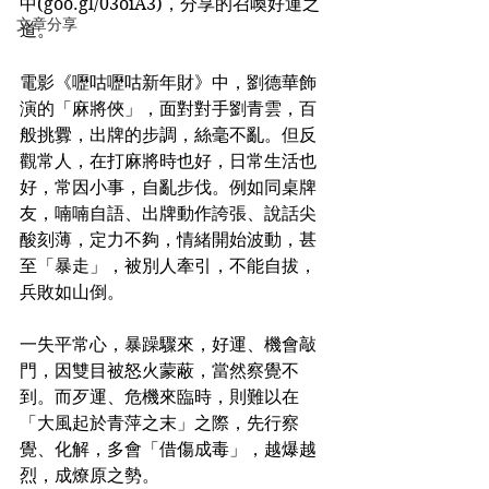
中(goo.gl/03oiA3)，分享的召喚好運之
文章分享
道。
電影《嚦咕嚦咕新年財》中，劉德華飾
演的「麻將俠」，面對對手劉青雲，百
般挑釁，出牌的步調，絲毫不亂。但反
觀常人，在打麻將時也好，日常生活也
好，常因小事，自亂步伐。例如同桌牌
友，喃喃自語、出牌動作誇張、說話尖
酸刻薄，定力不夠，情緒開始波動，甚
至「暴走」，被別人牽引，不能自拔，
兵敗如山倒。
一失平常心，暴躁驟來，好運、機會敲
門，因雙目被怒火蒙蔽，當然察覺不
到。而歹運、危機來臨時，則難以在
「大風起於青萍之末」之際，先行察
覺、化解，多會「借傷成毒」，越爆越
烈，成燎原之勢。