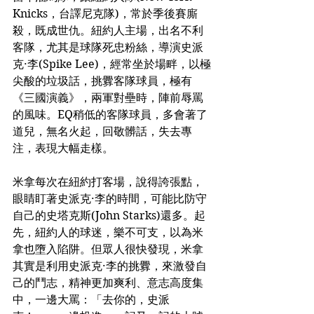
Knicks，台譯尼克隊)，常於季後賽廝
殺，既成世仇。紐約人主場，出名不利
客隊，尤其是球隊死忠粉絲，導演史派
克·李(Spike Lee)，經常坐於場畔，以極
尖酸的垃圾話，挑釁客隊球員，極有
《三國演義》，兩軍對壘時，陣前辱罵
的風味。EQ稍低的客隊球員，多會著了
道兒，無名火起，回敬髒話，失去專
注，表現大幅走樣。
米拿每次在紐約打客場，說得誇張點，
眼睛盯著史派克·李的時間，可能比防守
自己的史塔克斯(John Starks)還多。起
先，紐約人的球迷，樂不可支，以為米
拿也墮入陷阱。但眾人很快發現，米拿
其實是利用史派克·李的挑釁，來激發自
己的鬥志，精神更加爽利、意志高度集
中，一邊大罵：「去你的，史派