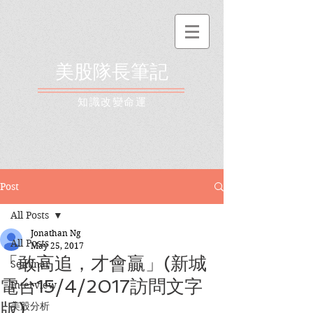
美股隊長筆記
​知識改變命運
Post
All Posts
Jonathan Ng
All Posts
May 25, 2017
「敢高追，才會贏」(新城
Seminar
電台15/4/2017訪問文字
Interview
版)
美股分析