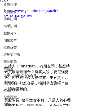
投資心理
https://www.youtube.com/watch?
投資講座
v=1tAHMPgAHvo
傳媒訪問
高手訪問
數據分享
期權文章
推薦好書
講座文字版
隊長隨筆
主持人：Jonathan，有朋友問，甚麼時
送禮物
候買股票最適合？有些人說，要選強勢
做更快樂更成功的自己
股。但亦有很多人提倡買「平宜貨」。
投資通訊
其實真的那麼容易，撿到平宜貨嗎？個
人認為蠻難的。
心靈雞湯
投資課程
美股隊長: 撿平宜貨不難，只是人的心理
期權
質素不夠好。我認識的人，少於5％可以