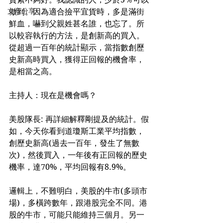
文章分享
做到。因為適合撿平宜貨時，多是滿街
鮮血，嚇到父親姓甚名誰，也忘了。所
以較容執行的方法，是創新高的買入。
從超過一百年的統計顯示，當指數創歷
史新高時買入，獲得正回報的機會率，
是相當之高。
主持人：現在是機會嗎？
美股隊長: 再詳細解釋剛提及的統計。假
如，今天你看到道瓊斯工業平均指數，
創歷史新高(過去一百年，發生了無數
次)，然後買入，一年後有正回報的歷史
機率，達70%，平均回報有8.9%。
邏輯上，不難明白，美股的牛市(多頭市
場)，多橫跨數年，跟港股完全不同。港
股的牛市，可能只能維持三個月。另一