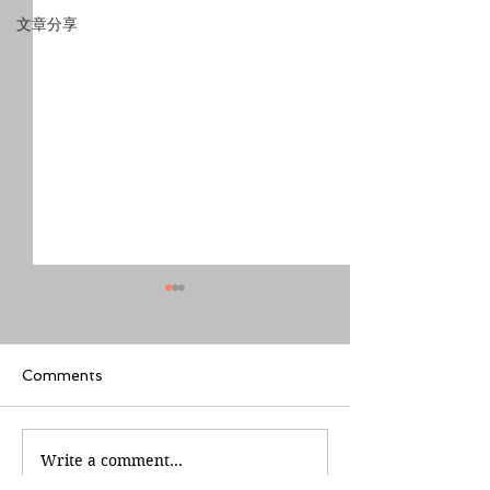
文章分享
Comments
Write a comment...
新債王岡拉克市況分析 –
新城財經台 財星
收集商品
何解股市長勝將