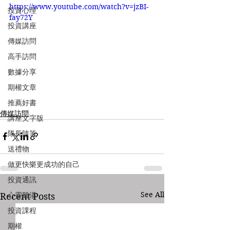
https://www.youtube.com/watch?v=jzBI-
投資心理
fay72Y
投資講座
傳媒訪問
高手訪問
數據分享
期權文章
推薦好書
傳媒訪問
講座文字版
隊長隨筆
送禮物
做更快樂更成功的自己
投資通訊
See All
心靈雞湯
Recent Posts
投資課程
期權