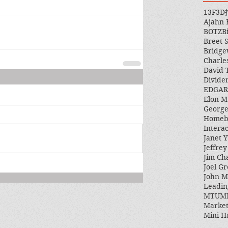
13F
3D
Ajahn
BOTZ
B
Breet 
Bridge
Charle
David 
Divide
EDGAR
Elon M
George
Homeb
Intera
Janet Y
Jeffre
Jim Ch
Joel Gr
John 
Leadin
MTUM
Market
Mini H