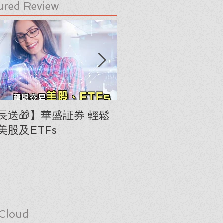
ured Review
長送🎁】華盛証券 輕鬆
下載《美股隊長手冊
美股及ETFs
「板塊輪動圖」(RRG
Cloud