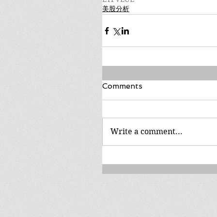
美股分析
Comments
Write a comment...