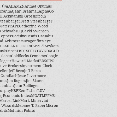
打印
AAII
AMZN
Ahmet Okumus
 Brahm
Ajahn Brahmali
AlphaGo
ill Ackman
Bill Gross
Bitcoin
Steenbarger
Brett Steenbarger
water
CAPE
Catherine Wood
s Schwab
DXJ
David Swensen
Tepper
Decisive
Demis Hassabis
nd Aristocrats
Dragonfly’s eye
EEM
ELN
ETF
ETFs
EWZ
Ed Seykota
usk
Enron
FB
FCX
FFTY
FXY
GDX
GLD
 Soros
Goldilocks Economy
Google
logger
Howard Marks
IBD50
IPO
ctive Brokers
Investment Clock
ellen
Jeff Bezo
Jeff Bezos
y Gundlach
Jesse Livermore
anos
Jim Rogers
Jim Slater
eenblatt
John Bollinger
Murphy
KBE
Ken Fisher
LUV
g Economic Index
MOAT
MPF
MS
Marcel Link
Mark Minervini
 Wizards
Mebane T. Faber
Micron
abits
Mohnish Pabrai