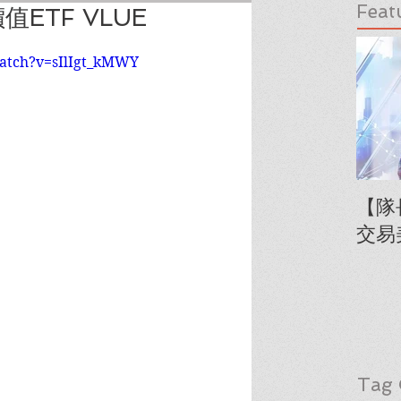
Feat
ETF VLUE
atch?v=sIlIgt_kMWY
【隊
交易
Tag 