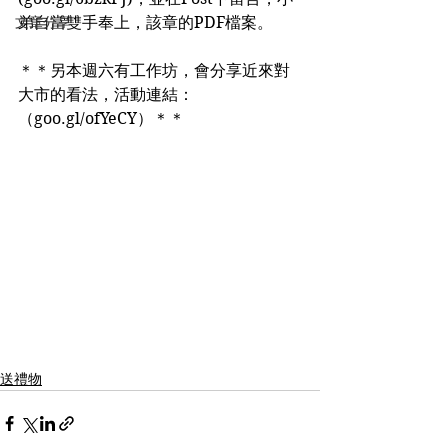
文章分享
弟自當雙手奉上，該章的PDF檔案。
＊＊另本週六有工作坊，會分享近來對
大市的看法，活動連結：
（goo.gl/ofYeCY）＊＊
送禮物