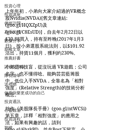
投資心理
上年年初，小弟向大家介紹過的VR概念
投資講座
股Nvidia(NVDA)[舊文章連結:
傳媒訪問
(goo.gl/HQXZpU)及
高手訪問
(goo.gl/C8EsUD)]，自去年2月22日以
$30.88買入，持有至昨晚(2017年1月3
數據分享
日)，按小弟選股系統法則，以$101.92
期權文章
沽出，持貨11個月，獲利約230%。
推薦好書
講座文字版
小弟是科技盲，從沒玩過 VR遊戲；公司
名字，也不懂得唸。能夠芸芸藍籌股
隊長隨筆
中，低位入手NVDA，全靠名為「相對
送禮物
強度」(Relative Strength)的技術分析
做更快樂更成功的自己
概念。
投資通訊
拙作《美股隊長手冊》(goo.gl/ntWCSi)
心靈雞湯
第五章，詳釋「相對強度」的應用之
投資課程
法，如果有興趣的話，請到
期權
(goo.gl/6bzkPJ)，並在Post下留言，小