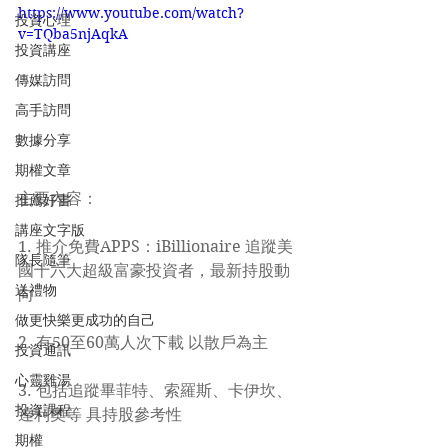
https://www.youtube.com/watch?
投資心理
v=TQba5njAqkA
投資講座
傳媒訪問
高手訪問
數據分享
期權文章
主要內容：
推薦好書
講座文字版
1. 推介免費APPS：iBillionaire 追蹤美
隊長隨筆
國十六大超級富豪投資者，最新持股動
送禮物
向
做更快樂更成功的自己
2. 有50至60萬人次下載 以散戶為主
投資通訊
心靈雞湯
3. 包括追蹤畢菲特、索羅斯、卡伊坎、
投資課程
達利奧等 具持股參考性
期權