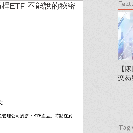
Feat
桿ETF 不能說的秘密
【隊
交易
文
s這家資產管理公司的旗下ETF產品。特點在於，
Tag 