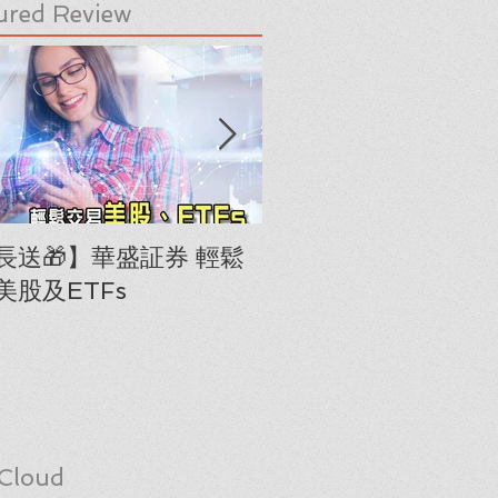
ured Review
長送🎁】華盛証券 輕鬆
下載《美股隊長手冊
美股及ETFs
「板塊輪動圖」(RRG
Cloud