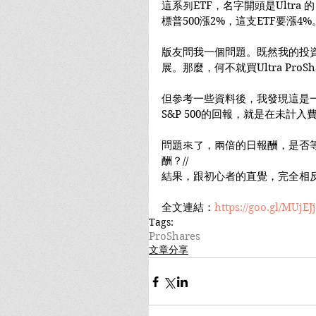
這系列ETF，名字開頭是Ultra 的
標普500漲2%，這支ETF要漲4%
版友問我一個問題。既然我的投
展。那麼，何不就買Ultra ProS
但參考一些資料後，我發現這是一個T
S&P 500的回報，就是在未計
問題來了，兩倍的日報酬，是否
酬？//
結果，跟初心者的直覺，完全相
全文連結：
https://goo.gl/MUjEJj
Tags:
ProShares
文章分享