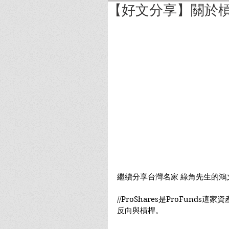
【好文分享】關於槓
繼續分享台灣名家 綠角先生的鴻
//ProShares是ProFund
反向與槓桿。