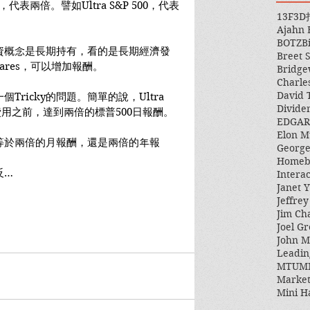
，代表兩倍。譬如Ultra S&P 500，代表
13F
3D
。
Ajahn
BOTZ
B
資概念是長期持有，看的是長期經濟發
Breet 
hares，可以增加報酬。
Bridge
Charle
David 
ricky的問題。簡單的說，Ultra 
Divide
入費用之前，達到兩倍的標普500日報酬。
EDGAR
Elon M
等於兩倍的月報酬，還是兩倍的年報
George
Homeb
反…
Intera
Janet Y
Jeffre
Jim Ch
Joel Gr
John 
Leadin
MTUM
Market
Mini H