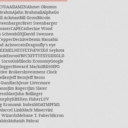
打印
AAII
AMZN
Ahmet Okumus
 Brahm
Ajahn Brahmali
AlphaGo
ill Ackman
Bill Gross
Bitcoin
Steenbarger
Brett Steenbarger
water
CAPE
Catherine Wood
s Schwab
DXJ
David Swensen
Tepper
Decisive
Demis Hassabis
nd Aristocrats
Dragonfly’s eye
EEM
ELN
ETF
ETFs
EWZ
Ed Seykota
usk
Enron
FB
FCX
FFTY
FXY
GDX
GLD
 Soros
Goldilocks Economy
Google
logger
Howard Marks
IBD50
IPO
ctive Brokers
Investment Clock
ellen
Jeff Bezo
Jeff Bezos
y Gundlach
Jesse Livermore
anos
Jim Rogers
Jim Slater
eenblatt
John Bollinger
Murphy
KBE
Ken Fisher
LUV
g Economic Index
MOAT
MPF
MS
Marcel Link
Mark Minervini
 Wizards
Mebane T. Faber
Micron
abits
Mohnish Pabrai