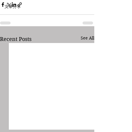
文章分享
See All
Recent Posts