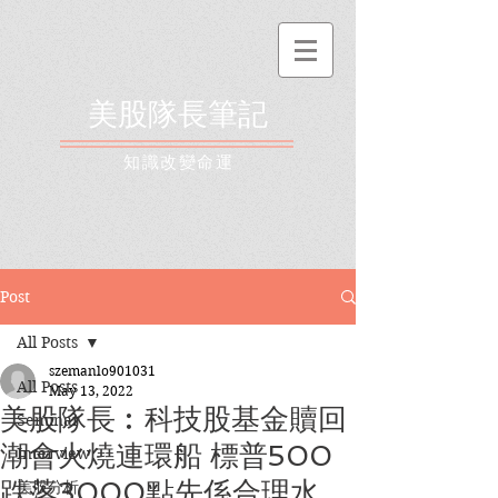
美股隊長筆記
​知識改變命運
Post
All Posts
szemanlo901031
All Posts
May 13, 2022
美股隊長︰科技股基金贖回
Seminar
潮會火燒連環船 標普500
Interview
跌落3000點先係合理水
美股分析