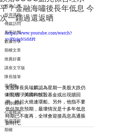
投資心理
平？金融海嘯後長年低息 今
投資講座
次一鋪過還返晒
傳媒訪問
高手訪問
https://www.youtube.com/watch?
v=PXsjqN5ddPI
數據分享
期權文章
推薦好書
講座文字版
隊長隨筆
送禮物
美股隊長吳瑞麟認為星期一美股大跌仍
做更快樂更成功的自己
未見底，美國科技股基金或出現贖回
潮，掀起火燒連環船。另外，他指不要
投資通訊
低估加息預期，最壞情況是十多年低息
心靈雞湯
時期已不復再，全球會迎接高息高通脹
投資課程
新時代。 
期權