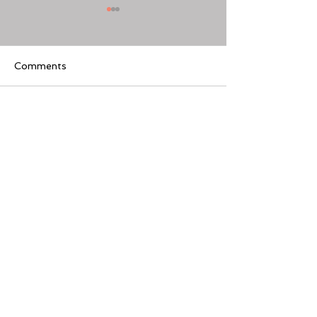
Comments
Write a comment...
[美股隊長] 如何周一至週
【黃金交叉】標普
五24小時交易美股
黃金交叉
Featured Review