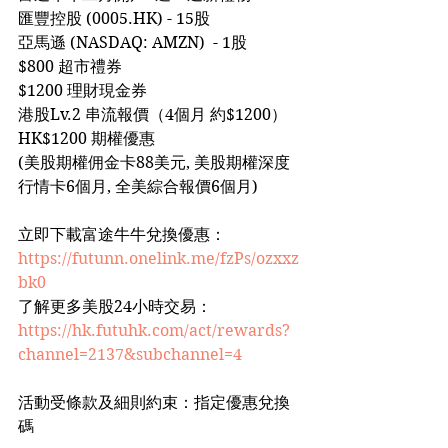
匯豐控股 (0005.HK) - 15股
亞馬遜 (NASDAQ: AMZN)  - 1股
$800 超市禮券
$1200 理財現金券
港股Lv.2 串流報價（4個月 約$1200）
HK$1200 期權優惠
(美股期權佣金卡88美元, 美股期權深度
行情卡6個月, 全美綜合報價6個月)
立即下載富途牛牛兌換優惠：
https://futunn.onelink.me/fzPs/ozxxz
bk0
了解更多美股24小時交易：
https://hk.futuhk.com/act/rewards?
channel=2137&subchannel=4
活動受條款及細則約束：指定優惠兌換
碼