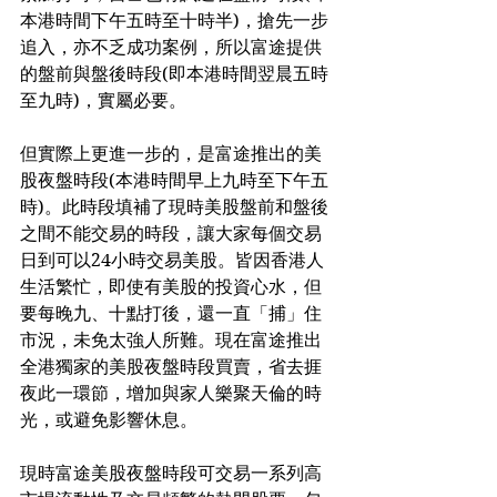
本港時間下午五時至十時半)，搶先一步
追入，亦不乏成功案例，所以富途提供
的盤前與盤後時段(即本港時間翌晨五時
至九時)，實屬必要。
但實際上更進一步的，是富途推出的美
股夜盤時段(本港時間早上九時至下午五
時)。此時段填補了現時美股盤前和盤後
之間不能交易的時段，讓大家每個交易
日到可以24小時交易美股。皆因香港人
生活繁忙，即使有美股的投資心水，但
要每晚九、十點打後，還一直「捕」住
市況，未免太強人所難。現在富途推出
全港獨家的美股夜盤時段買賣，省去捱
夜此一環節，增加與家人樂聚天倫的時
光，或避免影響休息。
現時富途美股夜盤時段可交易一系列高