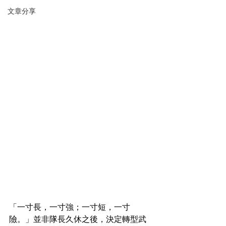
文章分享
「一寸長，一寸強；一寸短，一寸
險。」並非隊長久休之後，決定轉型武