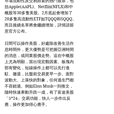
市場流動性及交易頻繁的熱門股票，包
括Apple(AAPL)、Netflix(NFLX)和中
概股等30多隻美股。2月底起會增加了
20多隻高流動性ETF如TQQQ和SQQQ。
而且後續名單將會繼續增加，詳情請留
意官方公布。
日間可以操作美股，好處除改善生活作
息時間外，更大優勢是可把握亞洲時間
的消息，或同業股價走勢。這在中概股
上尤為明顯，當出現宏觀因素、板塊內
部有變化，短線操作上都可以先行進
駐、撤退，比盤前交易更早一步。面對
波動大、上落快的對象，任何逃生門都
不容錯過。例如Elon Musk一則推文，
隨時快速牽動升跌一成，有了富途美股
「5*24」交易功能，快人一步作出反
應，操作更加得心應手。