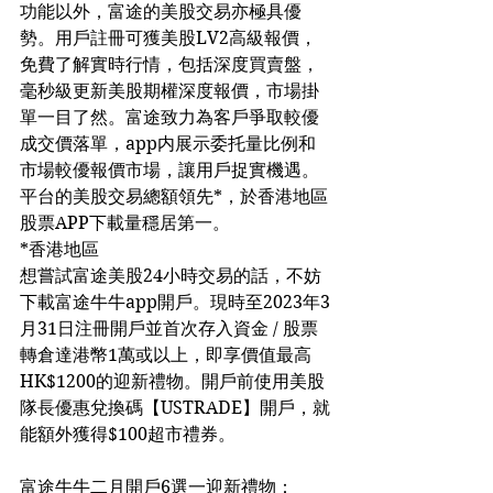
功能以外，富途的美股交易亦極具優
勢。用戶註冊可獲美股LV2高級報價，
免費了解實時行情，包括深度買賣盤，
毫秒級更新美股期權深度報價，市場掛
單一目了然。富途致力為客戶爭取較優
成交價落單，app内展示委托量比例和
市場較優報價市場，讓用戶捉實機遇。
平台的美股交易總額領先*，於香港地區
股票APP下載量穩居第一。
*香港地區
想嘗試富途美股24小時交易的話，不妨
下載富途牛牛app開戶。現時至2023年3
月31日注冊開戶並首次存入資金 / 股票
轉倉達港幣1萬或以上，即享價值最高
HK$1200的迎新禮物。開戶前使用美股
隊長優惠兌換碼【USTRADE】開戶，就
能額外獲得$100超市禮券。
富途牛牛二月開戶6選一迎新禮物：