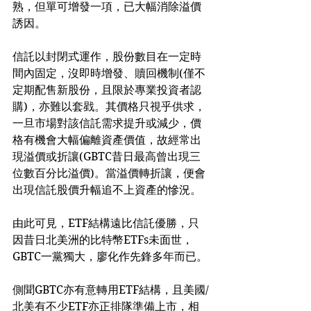
熟，但單可增發一項，已大幅消除溢價
誘因。
信託以封閉式運作，股份數目在一定時
間內固定，沒即時增發、贖回機制(僅不
定期配售新股份，且限於專業投資者認
購)，亦難以套戥。其價格只視乎供求，
一旦市場對該信託需求提升或減少，價
格有機會大幅偏離資產價值，故經常出
現溢價或折讓(GBTC昔日最高曾出現三
位數百分比溢價)。當溢價轉折讓，便會
出現信託股價升幅追不上資產的慘況。
由此可見，ETF結構遠比信託優勝，只
因昔日北美洲的比特幣ETFs未面世，
GBTC一黨獨大，廖化作先鋒多年而已。
側聞GBTC亦有意轉用ETF結構，且美國/
北美有不少ETF亦正排隊準備上市，相