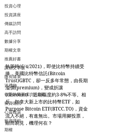
投資心理
投資講座
傳媒訪問
高手訪問
數據分享
期權文章
推薦好書
執筆時(6/4/2021)，即使比特幣持續受
講座文字版
捧，美國比特幣信託(Bitcoin 
隊長隨筆
Trust)GBTC，卻一反多年常態，由長期
送禮物
溢價(premium)，變成折讓
做更快樂更成功的自己
(discount)，近期幅度約3-8%不等。相
反，加拿大新上市的比特幣ETF，如
投資通訊
Purpose Bitcoin ETF(BTCC.TO)，資金
心靈雞湯
流入不絕，有進無出。市場用腳投票，
投資課程
顯而易見，機理何在？
期權