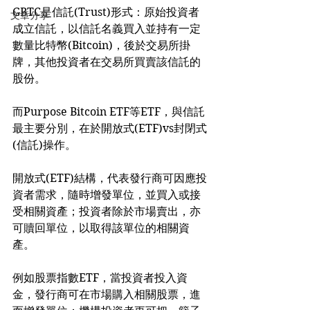
GBTC是信託(Trust)形式：原始投資者
文章分享
成立信託，以信託名義買入並持有一定
數量比特幣(Bitcoin)，後於交易所掛
牌，其他投資者在交易所買賣該信託的
股份。
而Purpose Bitcoin ETF等ETF，與信託
最主要分別，在於開放式(ETF)vs封閉式
(信託)操作。
開放式(ETF)結構，代表發行商可因應投
資者需求，隨時增發單位，並買入或接
受相關資產；投資者除於市場賣出，亦
可贖回單位，以取得該單位的相關資
產。
例如股票指數ETF，當投資者投入資
金，發行商可在市場購入相關股票，進