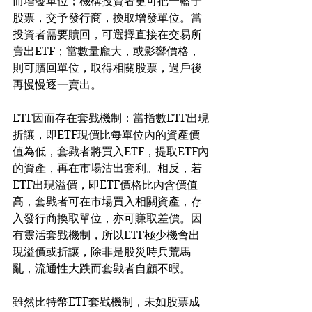
而增發單位；機構投資者更可把一籃子
股票，交予發行商，換取增發單位。當
投資者需要贖回，可選擇直接在交易所
賣出ETF；當數量龐大，或影響價格，
則可贖回單位，取得相關股票，過戶後
再慢慢逐一賣出。
ETF因而存在套戥機制：當指數ETF出現
折讓，即ETF現價比每單位內的資產價
值為低，套戥者將買入ETF，提取ETF內
的資產，再在市場沽出套利。相反，若
ETF出現溢價，即ETF價格比內含價值
高，套戥者可在市場買入相關資產，存
入發行商換取單位，亦可賺取差價。因
有靈活套戥機制，所以ETF極少機會出
現溢價或折讓，除非是股災時兵荒馬
亂，流通性大跌而套戥者自顧不暇。
雖然比特幣ETF套戥機制，未如股票成