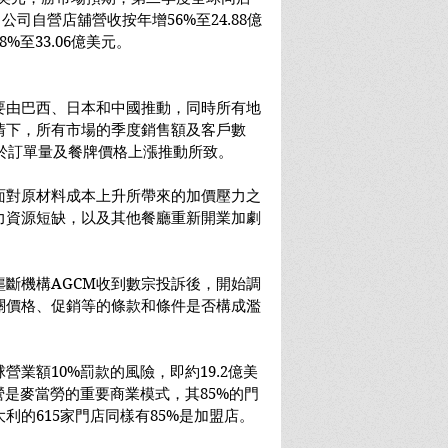
公司自營店舖營收按年增56%至24.88億
%至33.06億美元。
要由巴西、日本和中國推動，同時所有地
情下，所有市場的季度銷售額及客戶數
惠於訂單量及餐牌價格上漲推動所致。
面對原材料成本上升所帶來的加價壓力之
力資源短缺，以及其他餐廳重新開業加劇
。
斷機構AGCM收到數宗投訴後，開始調
關價格、促銷等的條款和條件是否構成濫
業額10%罰款的風險，即約19.2億美
經營是麥當勞的重要商業模式，其85%的門
利的615家門店同樣有85%是加盟店。