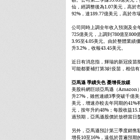
額。公司第二季賺55.63億美元
仙，經調整後為1.07美元，高於
92%，達189.77億美元，高於市
公司同時上調全年收入預測及全年
725億美元，上調到780億至800
3.95至4.05美元。由於整體
升3.2%，收報43.45美元。
近日有消息指，輝瑞的新冠疫苗
可能都要補打第3針疫苗，相信
亞馬遜 季績失色 憂增長放緩
美股科網巨頭亞馬遜（Amazon）
升27%，雖然連續3季突破千億美
美元，增速亦較去年同期的41%有
元，按年升約48%；每股收益15.
過預期，亞馬遜股價於放榜當日
另外，亞馬遜預計第三季度銷售額將
增長10至16%，遠低於普遍預期