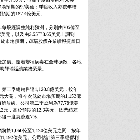
，按年升59%；每股季度攤薄純利98美
市場預期的97美仙；季度收入亦按年增
場預期的187.4億美元。
每股經調整純利預測，分別由705億至
億美元，以及由3.55至3.65美元上調到
業績優於市場預期，輝瑞股價在業績報捷當日
擬加價。隨着變種病毒在全球擴散，各地
有助輝瑞延續業務榮景。
第二季總銷售達1,130.8億美元，按年
元大關，惟今次低於市場預期的1,152億
所放緩。公司第二季盈利為77.78億美
12元，高於預期的12.3美元。因業績差
盤後一度急瀉逾7%。
於1,060億至1,120億美元之間，按年
的1,192億美元。公司估計第三季經營利