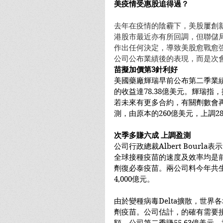
美疫情受惠股追得過？
去年在疫情的陰霾下，美股屢創
港股市最近亦有所回調，但聯儲
作出任何決定，導致美股愈戰愈
公司公布業績後的表現，而是次
苗擬加價第3針利好
美國藥廠輝瑞早前公布第二季業
的收益達78.38億美元。輝瑞指
若未來有更多合約，有關劑數會
測，由原本的260億美元，上調28
次季多賺六成 上調盈測
公司行政總裁Albert Bourla
全球接種疫苗的速度及效率均是前
劑復必泰疫苗。兩公司料今年共生
4,000億元。
由於變種病毒Delta擴散，世
劑疫苗。公司估計，的確有需要接