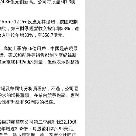
4.86億元創新高。公司每股盈利1.3美
one 12 Pro反應尤其強烈，按區域劃
勁，第三財季經營收入按年增58%，達
收入則按年增33%，至358.7億元。
戶，高於上季的6.6億用戶，中國是表現最
戴設備、家居和配件等銷售都創季度紀錄新
ac電腦和iPad的銷量，但他表示對整體
獲市場及華爾街分析員看好，不過，公司還
需求的增長瓶頸、在業內競爭跑贏、應對
緊技術升級和5G周期的機遇。
巨頭麥當勞公司第二季純利錄22.19億
年增逾3.58倍；每股盈利為2.95美元。
7億美元，勝市場預期，第二季度全球同店