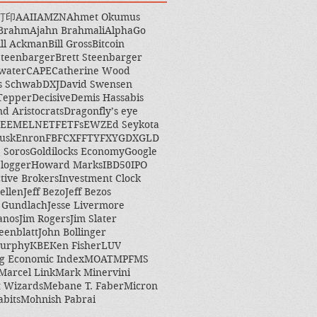
打印
AAII
AMZN
Ahmet Okumus
 Brahm
Ajahn Brahmali
AlphaGo
ill Ackman
Bill Gross
Bitcoin
Steenbarger
Brett Steenbarger
water
CAPE
Catherine Wood
s Schwab
DXJ
David Swensen
Tepper
Decisive
Demis Hassabis
nd Aristocrats
Dragonfly’s eye
EEM
ELN
ETF
ETFs
EWZ
Ed Seykota
usk
Enron
FB
FCX
FFTY
FXY
GDX
GLD
 Soros
Goldilocks Economy
Google
logger
Howard Marks
IBD50
IPO
ctive Brokers
Investment Clock
ellen
Jeff Bezo
Jeff Bezos
y Gundlach
Jesse Livermore
anos
Jim Rogers
Jim Slater
eenblatt
John Bollinger
Murphy
KBE
Ken Fisher
LUV
g Economic Index
MOAT
MPF
MS
Marcel Link
Mark Minervini
 Wizards
Mebane T. Faber
Micron
abits
Mohnish Pabrai