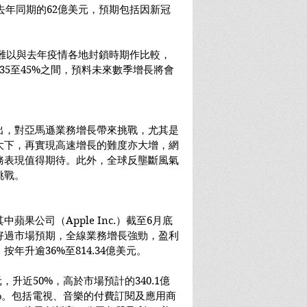
於去年同期的62億美元，預期包括因新冠
y表示，難以與去年疫情各地封鎖時期作比較，
35至45%之間，預料未來數季增長將會
出，對亞馬遜業務增長帶來挑戰，尤其是
大下，再實現高速增長的難度亦大增，網
務表現值得期待。此外，全球反壟斷風氣
挑戰。
果公司（Apple Inc.）截至6月底
好過市場預期，全線業務增長強勁，盈利
年升逾36%至814.34億美元。
美元，升近50%，高於市場預計的340.1億
3%。包括電視、音樂的付費訂閱及應用商