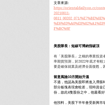
文章來源: 
https://orientaldaily.on.cc/
20210811-
0811_00202_071/%E7%BE%8
%E6%83%A0%E8%82%A1%E8
F%BC%9F
美股隊長：短線可博納指破頂
有「美股隊長」之稱的專業投資
率期貨預測，於2022年底才有
要是確保就業及經濟全面復甦，
留意風險10月開始升溫
不過，他認為美股即將進入滯脹
部分板塊表現會較差，現時資金
份，故此4隻股份之中，他最看
他預料，美股下半年會受新興市