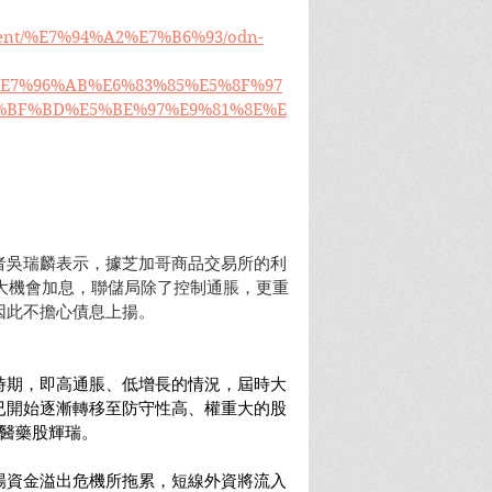
content/%E7%94%A2%E7%B6%93/odn-
E%E7%96%AB%E6%83%85%E5%8F%97
%BF%BD%E5%BE%97%E9%81%8E%E
者吳瑞麟表示，據芝加哥商品交易所的利
較大機會加息，聯儲局除了控制通脹，更重
因此不擔心債息上揚。
時期，即高通脹、低增長的情況，屆時大
已開始逐漸轉移至防守性高、權重大的股
好醫藥股輝瑞。
場資金溢出危機所拖累，短線外資將流入