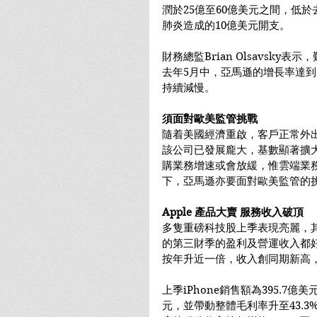
潤於25億至60億美元之間，低
肺炎造成的10億美元開支。
財務總監Brian Olsavsk
去年5月中，亞馬遜的增長率達到
持續減慢。
須面對歐美監管挑戰
隨着美國經濟重啟，客戶正常外
該公司已發展龐大，基數顯著擴
購業務增速或會放緩，惟雲端業
下，亞馬遜亦要面對歐美監管的
Apple 產品大賣 服務收入破頂
多隻重磅科技股上季表現亮麗，其中蘋
的第三財季的盈利及營運收入都
按年升近一倍，收入創同期新高，按
上季iPhone銷售額為395.7億
元，並帶動整體毛利率升至43.