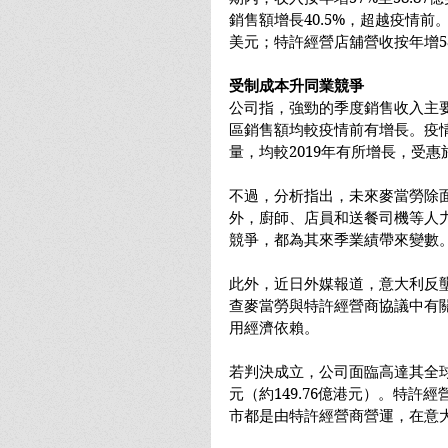
銷售額增長40.5%，超越疫情前。
美元；特許經營店舖營收按年增58
受制成本升同業競爭
公司指，強勁的季度銷售收入主
區銷售額均較疫情前有增長。疫
量，均較2019年有所增長，受
不過，分析指出，未來麥當勞除
外，廚師、店員和送餐司機等人
競爭，都為其來季業績帶來變數
此外，近日外媒報道，意大利反壟
查麥當勞與特許經營商協議中有
用經濟依賴。
若判決成立，公司面臨高達其全球營
元（約149.76億港元）。特許
市都是由特許經營商營運，在意大