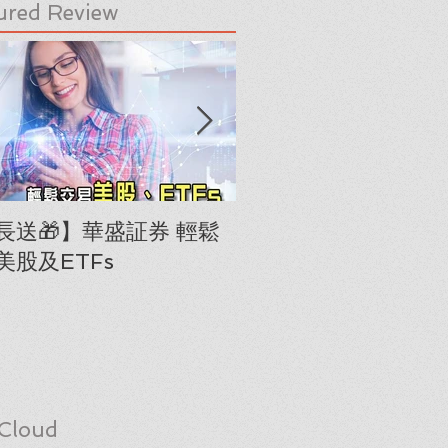
ured Review
長送🎁】華盛証券 輕鬆
下載《美股隊長手冊
美股及ETFs
「板塊輪動圖」(RRG
Cloud