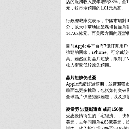
店的服務收入按年增約33%，至17
元，較市場預期的1.01元為高。
行政總裁庫克表示，中國市場對iPh
分，以大中華地區業務增長最為強
147.62億元。而美國方面的經營
目前Apple各平台有7億訂閱用
強勁的國家，iPhone、可穿
高。雖然面對晶片短缺，限制了M
收入衝擊低於原先預期。
晶片短缺仍惹憂
Apple業績好過預期，並普遍
將面臨更多挑戰，包括如何突破
全球晶片供應短缺難題，以及抓
麥當勞 涉壟斷遭查 或罰150億
受惠疫情衍生的「宅經濟」，快餐
美元，去年同期為4.83億美元，按
期內，收入按年增57%至58.8