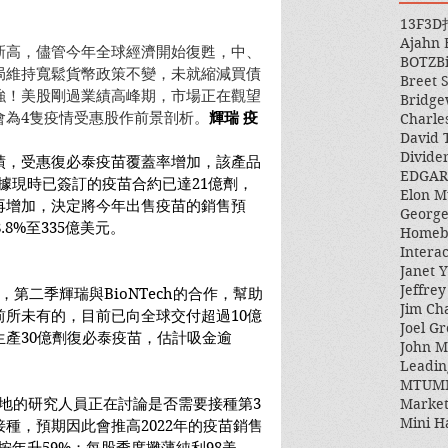
13F
3D
Ajahn
新高，儘管今年全球經濟開始復甦，中、
BOTZ
B
局維持寬鬆貨幣政策不變，未就縮減買債
Breet 
強！美股剛過業績高峰期，市場正在觀望
Bridge
會為4隻疫情受惠股作前景剖析。
輝瑞 疫
Charle
David 
Divide
績，受惠復必泰疫苗覆蓋率增加，該產品
EDGAR
，據現時已簽訂的疫苗合約已達21億劑，
Elon M
再增加，決定將今年出售疫苗的銷售預
George
.8%至335億美元。
Homeb
Intera
Janet Y
Jeffre
表示，第二季輝瑞與BioNTech的合作，幫助
Jim Ch
所未有的，目前已向全球交付超過10億
Joel Gr
產30億劑復必泰疫苗，估計吸金逾
John 
Leadin
MTUM
Market
界各地的研究人員正在討論是否需要接種第3
Mini H
種，預期因此會推高2022年的疫苗銷售