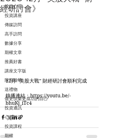
投資心理
經研討會》
投資講座
傳媒訪問
高手訪問
數據分享
期權文章
推薦好書
講座文字版
隊長隨筆
12月 “美股大戰” 財經研討會順利完成
送禮物
錄播連結：
https://youtu.be/-
做更快樂更成功的自己
bhuKj_iTc4
投資通訊
心靈雞湯
投資課程
期權