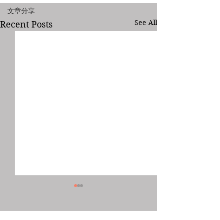
文章分享
See All
Recent Posts