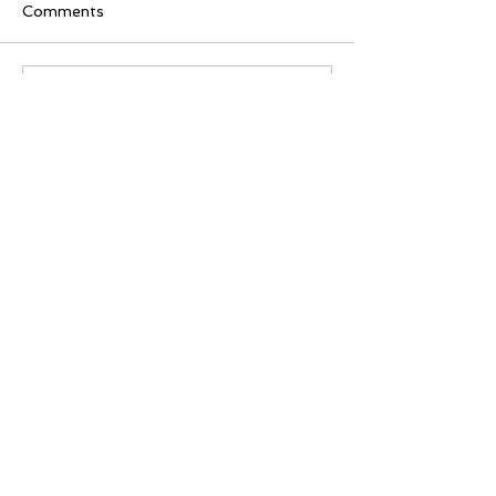
Comments
Write a comment...
[美股隊長] 如何周一至週
【黃金交叉】標普
五24小時交易美股
黃金交叉
Featured Review
【隊長送🎁】華盛証券 輕鬆
下載《美股隊
交易美股及ETFs
「板塊輪動圖」