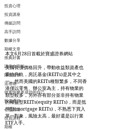
投資心理
投資講座
傳媒訪問
高手訪問
數據分享
期權文章
本文6月28日首載於寶盛證券網站
推薦好書
講座文字版
美國長債價格回升，帶動收益類資產也
重拾升軌，房託基金(REITs)是其中之
隊長隨筆
一。然而美國的REITs種類繁多，不同香
送禮物
港僅以零售、辦公室為主，持有物業的
做更快樂更成功的自己
類型較多，另外亦有部分並非持有物業
投資通訊
的權益型REITs(equity REITs)，而是抵
押型(mortgage REITs)，不熟悉下買入
心靈雞湯
單一對象，風險太高，最好還是以行業
投資課程
ETF入手。
期權