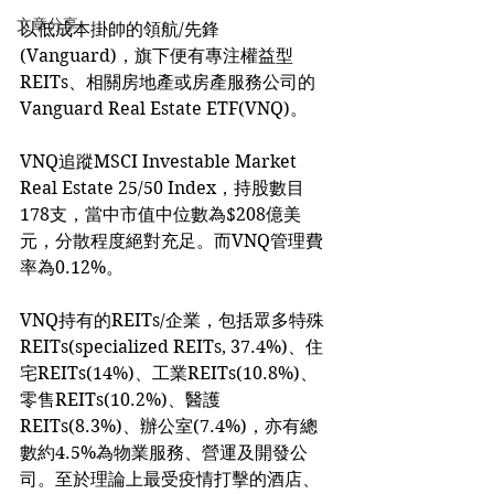
文章分享
以低成本掛帥的領航/先鋒
(Vanguard)，旗下便有專注權益型
REITs、相關房地產或房產服務公司的
Vanguard Real Estate ETF(VNQ)。
VNQ追蹤MSCI Investable Market 
Real Estate 25/50 Index，持股數目
178支，當中市值中位數為$208億美
元，分散程度絕對充足。而VNQ管理費
率為0.12%。
VNQ持有的REITs/企業，包括眾多特殊
REITs(specialized REITs, 37.4%)、住
宅REITs(14%)、工業REITs(10.8%)、
零售REITs(10.2%)、醫護
REITs(8.3%)、辦公室(7.4%)，亦有總
數約4.5%為物業服務、營運及開發公
司。至於理論上最受疫情打擊的酒店、