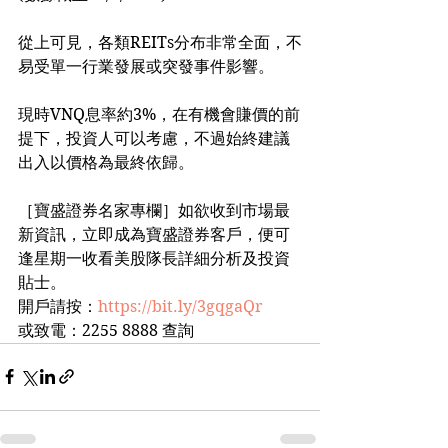
從上可見，各類REITs分布非常全面，不
易受單一行業發展或突發事件影響。
現時VNQ息率約3%，在有機會賺價的前
提下，投資人可以考慮，不過始終建議
出入以價格為最終依歸。
［寶盛證券名家專欄］如欲收到市場最
新資訊，立即成為寶盛證券客戶，便可
逢星期一收看美股隊長詳細分析及投資
貼士。
開戶請按：
https://bit.ly/3gqgaQr
或致電：2255 8888 查詢